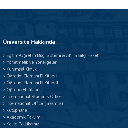
Üniversite Hakkında
>
Eğitim-Öğretim Bilgi Sistemi & AKTS Bilgi Paketi
>
Yönetmelik ve Yönergeler
>
Kurumsal Kimlik
> Öğretim Elemanı El Kitabı I
>
Öğretim Elemanı El Kitabı II
>
Öğrenci El Kitabı
>
International Students Office
>
International Office (Erasmus)
>
Kütüphane
>
Akademik Takvim
>
Kalite Politikamız