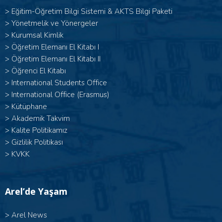
>
Eğitim-Öğretim Bilgi Sistemi & AKTS Bilgi Paketi
>
Yönetmelik ve Yönergeler
>
Kurumsal Kimlik
> Öğretim Elemanı El Kitabı I
>
Öğretim Elemanı El Kitabı II
>
Öğrenci El Kitabı
>
International Students Office
>
International Office (Erasmus)
>
Kütüphane
>
Akademik Takvim
>
Kalite Politikamız
>
Gizlilik Politikası
>
KVKK
Arel’de Yaşam
>
Arel News