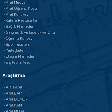
>
Arel Medya
>
Arel Öğrenci Köyü
>
Arel Konukevi
>
Kafe & Restoranlar
>
Sağlık Hizmetleri
>
Girişimcilik ve Liderlik ve Ofisi
>
Öğrenci Konseyi
>
Spor Tesisleri
>
Yerleşkeler
>
Ulaşım Hizmetleri
>
Erişilebilir Arel
Araştırma
>
ARTI Arel
>
Arel BAP
>
Arel DİLMER
>
Arel KAM
>
Arel MED-I