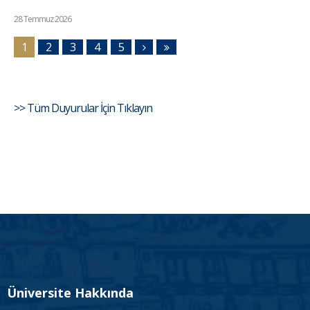
28 Temmuz 2026
1
2
3
4
5
>> Tüm Duyurular İçin Tıklayın
Üniversite Hakkında