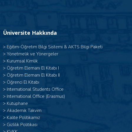
Üniversite Hakkında
>
Eğitim-Öğretim Bilgi Sistemi & AKTS Bilgi Paketi
>
Yönetmelik ve Yönergeler
>
Kurumsal Kimlik
> Öğretim Elemanı El Kitabı I
>
Öğretim Elemanı El Kitabı II
>
Öğrenci El Kitabı
>
International Students Office
>
International Office (Erasmus)
>
Kütüphane
>
Akademik Takvim
>
Kalite Politikamız
>
Gizlilik Politikası
>
KVKK