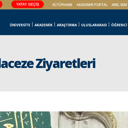
KÜTÜPHANE
AKADEMİK PORTAL
AREL SEM
ÜNİVERSİTE
AKADEMİK
ARAŞTIRMA
ULUSLARARASI
ÖĞRENCİ
aceze Ziyaretleri