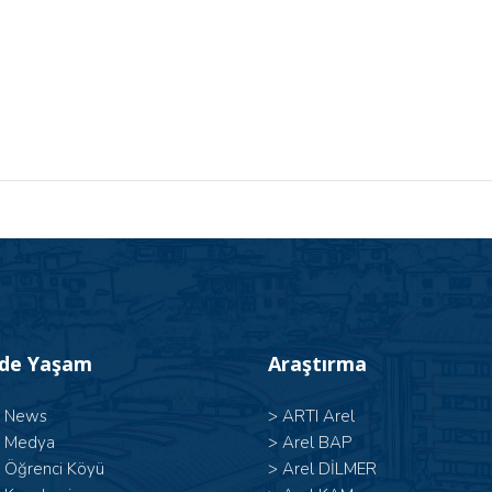
’de Yaşam
Araştırma
l News
>
ARTI Arel
l Medya
>
Arel BAP
l Öğrenci Köyü
>
Arel DİLMER