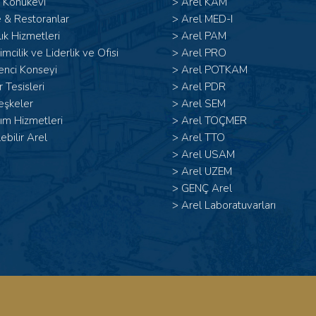
 Konukevi
>
Arel KAM
 & Restoranlar
>
Arel MED-I
ık Hizmetleri
>
Arel PAM
şimcilik ve Liderlik ve Ofisi
>
Arel PRO
enci Konseyi
>
Arel POTKAM
 Tesisleri
>
Arel PDR
eşkeler
>
Arel SEM
ım Hizmetleri
>
Arel TOÇMER
lebilir Arel
>
Arel TTO
>
Arel USAM
>
Arel UZEM
>
GENÇ Arel
>
Arel Laboratuvarları