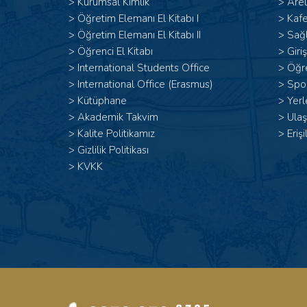
>
Kurumsal Kimlik
>
Arel
> Öğretim Elemanı El Kitabı I
>
Kafe
>
Öğretim Elemanı El Kitabı II
>
Sağl
>
Öğrenci El Kitabı
>
Giri
>
International Students Office
>
Öğr
>
International Office (Erasmus)
>
Spor
>
Kütüphane
>
Yerl
>
Akademik Takvim
>
Ulaş
>
Kalite Politikamız
>
Erişi
>
Gizlilik Politikası
>
KVKK