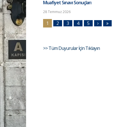
Muafiyet Sınavı Sonuçları
28 Temmuz 2026
1
2
3
4
5
>> Tüm Duyurular İçin Tıklayın