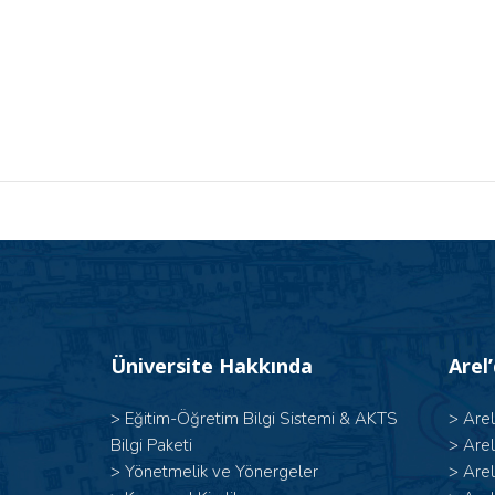
Üniversite Hakkında
Arel
>
Eğitim-Öğretim Bilgi Sistemi & AKTS
>
Are
Bilgi Paketi
>
Are
>
Yönetmelik ve Yönergeler
>
Are