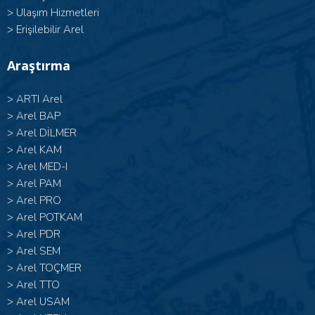
>
Ulaşım Hizmetleri
>
Erişilebilir Arel
Araştırma
>
ARTI Arel
>
Arel BAP
>
Arel DİLMER
>
Arel KAM
>
Arel MED-I
>
Arel PAM
>
Arel PRO
>
Arel POTKAM
>
Arel PDR
>
Arel SEM
>
Arel TOÇMER
>
Arel TTO
>
Arel USAM