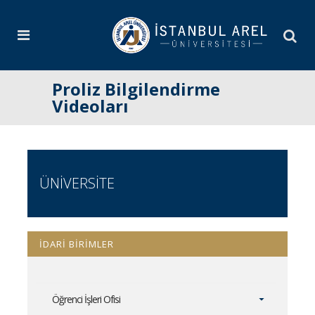
Proliz Bilgilendirme
Videoları
ÜNİVERSİTE
İDARİ BİRİMLER
Öğrenci İşleri Ofisi