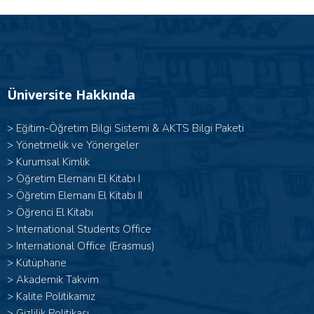
Üniversite Hakkında
>
Eğitim-Öğretim Bilgi Sistemi & AKTS Bilgi Paketi
>
Yönetmelik ve Yönergeler
>
Kurumsal Kimlik
> Öğretim Elemanı El Kitabı I
>
Öğretim Elemanı El Kitabı II
>
Öğrenci El Kitabı
>
International Students Office
>
International Office (Erasmus)
>
Kütüphane
>
Akademik Takvim
>
Kalite Politikamız
>
Gizlilik Politikası