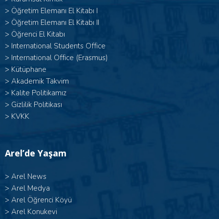
> Öğretim Elemanı El Kitabı I
>
Öğretim Elemanı El Kitabı II
>
Öğrenci El Kitabı
>
International Students Office
>
International Office (Erasmus)
>
Kütüphane
>
Akademik Takvim
>
Kalite Politikamız
>
Gizlilik Politikası
>
KVKK
Arel’de Yaşam
>
Arel News
>
Arel Medya
>
Arel Öğrenci Köyü
>
Arel Konukevi