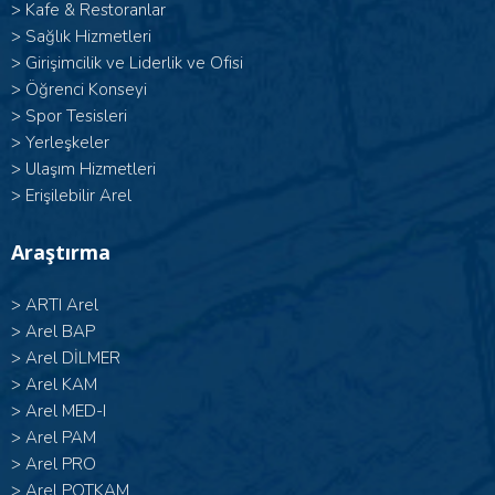
>
Kafe & Restoranlar
>
Sağlık Hizmetleri
>
Girişimcilik ve Liderlik ve Ofisi
>
Öğrenci Konseyi
>
Spor Tesisleri
>
Yerleşkeler
>
Ulaşım Hizmetleri
>
Erişilebilir Arel
Araştırma
>
ARTI Arel
>
Arel BAP
>
Arel DİLMER
>
Arel KAM
>
Arel MED-I
>
Arel PAM
>
Arel PRO
>
Arel POTKAM