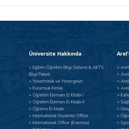
Üniversite Hakkında
Arel
>
Eğitim-Öğretim Bilgi Sistemi & AKTS
>
Are
Bilgi Paketi
>
Are
>
Yönetmelik ve Yönergeler
>
Are
>
Kurumsal Kimlik
>
Arel
> Öğretim Elemanı El Kitabı I
>
Kafe
>
Öğretim Elemanı El Kitabı II
>
Sağl
>
Öğrenci El Kitabı
>
Giri
>
International Students Office
>
Öğr
>
International Office (Erasmus)
>
Spor