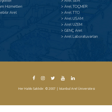
eşkeler
>
Arel SEM
ım Hizmetleri
>
Arel TOÇMER
lebilir Arel
>
Arel TTO
>
Arel USAM
>
Arel UZEM
>
GENÇ Arel
>
Arel Laboratuvarları
Her Hakkı Saklıdır. © 2007 | İstanbul Arel Üniversitesi