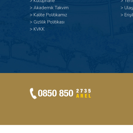
>
Kütüphane
>
Yerl
>
Akademik Takvim
>
Ulaş
>
Kalite Politikamız
>
Erişi
>
Gizlilik Politikası
>
KVKK