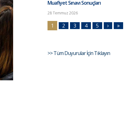
Muafiyet Sınavı Sonuçları
28 Temmuz 2026
1
2
3
4
5
>> Tüm Duyurular İçin Tıklayın