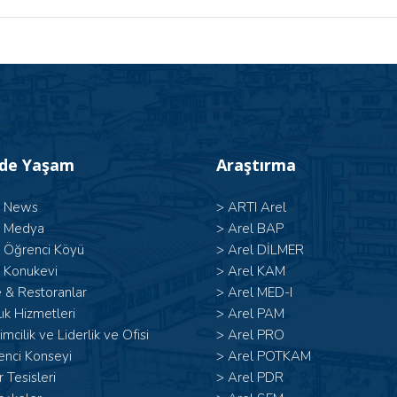
’de Yaşam
Araştırma
l News
>
ARTI Arel
l Medya
>
Arel BAP
l Öğrenci Köyü
>
Arel DİLMER
 Konukevi
>
Arel KAM
 & Restoranlar
>
Arel MED-I
ık Hizmetleri
>
Arel PAM
şimcilik ve Liderlik ve Ofisi
>
Arel PRO
enci Konseyi
>
Arel POTKAM
 Tesisleri
>
Arel PDR