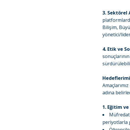
3. Sektörel
platformlard
Bilişim, Büy
yönetici/lid
4. Etik ve 
sonuçlarının 
sürdürülebil
Hedeflerimi
Amaçlarımız 
adına belirl
1. Eğitim v
Müfredatı
periyotlarla
Öğrencile