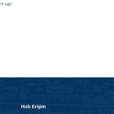
art-up)
Hızlı Erişim