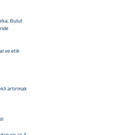
eka, Bulut
inde
l ve etik
e
ekli artırmak
li
adan en az 4