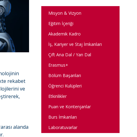
Misyon & Vizyon
Eğitim İçeriği
Akademik Kadro
İş, Kariyer ve Staj İmkanları
Çift Ana Dal / Yan Dal
Erasmus+
nolojinin
Bölüm Başarıları
ekte rekabet
Öğrenci Kulüpleri
ojilerini ve
eştirerek,
Etkinlikler
Puan ve Kontenjanlar
Burs İmkanları
rarası alanda
Laboratuvarlar
r.