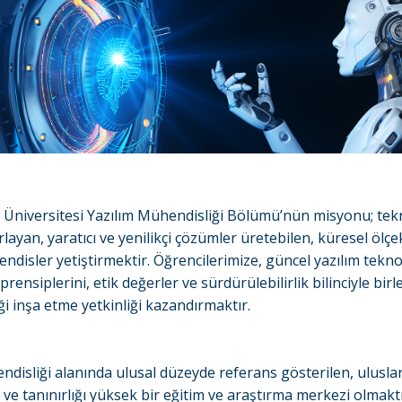
l Üniversitesi Yazılım Mühendisliği Bölümü’nün misyonu; tek
orlayan, yaratıcı ve yenilikçi çözümler üretebilen, küresel ölç
ndisler yetiştirmektir. Öğrencilerimize, güncel yazılım teknol
rensiplerini, etik değerler ve sürdürülebilirlik bilinciyle birl
eği inşa etme yetkinliği kazandırmaktır.
ndisliği alanında ulusal düzeyde referans gösterilen, ulusla
ı ve tanınırlığı yüksek bir eğitim ve araştırma merkezi olmaktı