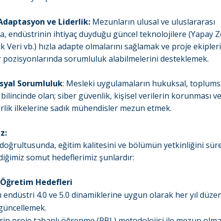
 Adaptasyon ve Liderlik:
Mezunların ulusal ve uluslararası
a, endüstrinin ihtiyaç duyduğu güncel teknolojilere (Yapay Z
ük Veri vb.) hızla adapte olmalarını sağlamak ve proje ekipler
er pozisyonlarında sorumluluk alabilmelerini desteklemek.
Sosyal Sorumluluk
: Mesleki uygulamaların hukuksal, toplumsa
bilincinde olan; siber güvenlik, kişisel verilerin korunması v
irlik ilkelerine sadık mühendisler mezun etmek.
z:
doğrultusunda, eğitim kalitesini ve bölümün yetkinliğini sür
ediğimiz somut hedeflerimiz şunlardır:
e Öğretim Hedefleri
 endüstri 4.0 ve 5.0 dinamiklerine uygun olarak her yıl düzen
 güncellemek.
rin proje tabanlı öğrenme (PBL) metodolojisi ile mezun olm