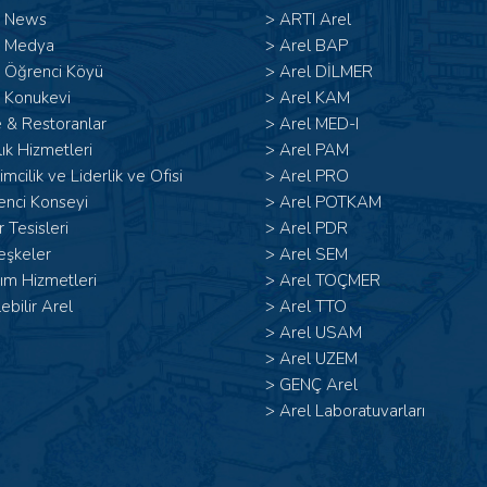
l News
>
ARTI Arel
l Medya
>
Arel BAP
l Öğrenci Köyü
>
Arel DİLMER
 Konukevi
>
Arel KAM
 & Restoranlar
>
Arel MED-I
ık Hizmetleri
>
Arel PAM
şimcilik ve Liderlik ve Ofisi
>
Arel PRO
enci Konseyi
>
Arel POTKAM
 Tesisleri
>
Arel PDR
eşkeler
>
Arel SEM
ım Hizmetleri
>
Arel TOÇMER
lebilir Arel
>
Arel TTO
>
Arel USAM
>
Arel UZEM
>
GENÇ Arel
>
Arel Laboratuvarları