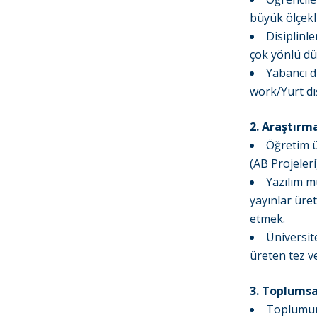
büyük ölçekl
Disiplinle
çok yönlü dü
Yabancı d
work/Yurt dış
2. Araştırm
Öğretim ü
(AB Projeleri
Yazılım m
yayınlar üre
etmek.
Üniversit
üreten tez v
3. Toplumsa
Toplumun 