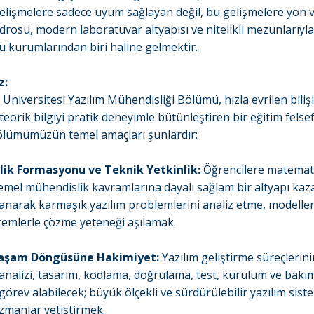
elişmelere sadece uyum sağlayan değil, bu gelişmelere yön 
rosu, modern laboratuvar altyapısı ve nitelikli mezunlarıyla 
ü kurumlarından biri haline gelmektir.
z:
 Üniversitesi Yazılım Mühendisliği Bölümü, hızla evrilen biliş
eorik bilgiyi pratik deneyimle bütünleştiren bir eğitim felse
ölümümüzün temel amaçları şunlardır:
lik Formasyonu ve Teknik Yetkinlik:
Öğrencilere matemati
 temel mühendislik kavramlarına dayalı sağlam bir altyapı ka
llanarak karmaşık yazılım problemlerini analiz etme, modell
emlerle çözme yeteneği aşılamak.
 Yaşam Döngüsüne Hakimiyet:
Yazılım geliştirme süreçlerini
analizi, tasarım, kodlama, doğrulama, test, kurulum ve bakı
örev alabilecek; büyük ölçekli ve sürdürülebilir yazılım siste
zmanlar yetiştirmek.