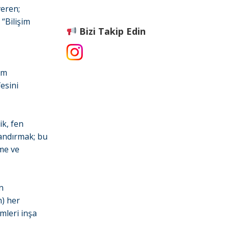
veren;
“Bilişim
Bizi Takip Edin
im
fesini
k, fen
zandırmak; bu
eme ve
n
m) her
mleri inşa