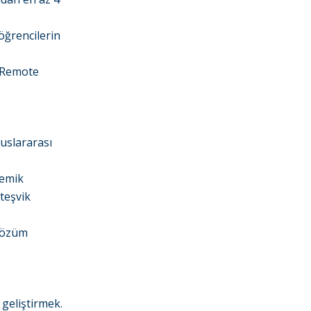
 öğrencilerin
 (Remote
luslararası
demik
teşvik
 çözüm
 geliştirmek.