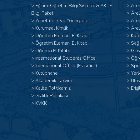
>
Eğitim-Öğretim Bilgi Sistemi & AKTS
>
Are
Bilgi Paketi
>
Are
>
Yönetmelik ve Yönergeler
>
Are
>
Kurumsal Kimlik
>
Arel
> Öğretim Elemanı El Kitabı I
>
Kafe
>
Öğretim Elemanı El Kitabı II
>
Sağl
>
Öğrenci El Kitabı
>
Giri
>
International Students Office
>
Öğr
>
International Office (Erasmus)
>
Spor
>
Kütüphane
>
Yerl
>
Akademik Takvim
>
Ulaş
>
Kalite Politikamız
>
Erişi
>
Gizlilik Politikası
>
KVKK