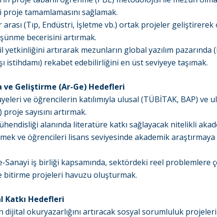
i proje tamamlamasını sağlamak.
r arası (Tıp, Endüstri, İşletme vb.) ortak projeler geliştirerek
şünme becerisini artırmak.
il yetkinliğini artırarak mezunların global yazılım pazarında
ı istihdamı) rekabet edebilirliğini en üst seviyeye taşımak.
a ve Geliştirme (Ar-Ge) Hedefleri
yeleri ve öğrencilerin katılımıyla ulusal (TÜBİTAK, BAP) ve u
) proje sayısını artırmak.
ühendisliği alanında literatüre katkı sağlayacak nitelikli aka
tmek ve öğrencileri lisans seviyesinde akademik araştırmaya 
e-Sanayi iş birliği kapsamında, sektördeki reel problemlere
e bitirme projeleri havuzu oluşturmak.
l Katkı Hedefleri
dijital okuryazarlığını artıracak sosyal sorumluluk projeleri