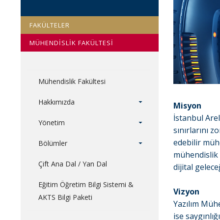
FAKÜLTELER
MÜHENDİSLİK FAKÜLTESİ
Mühendislik Fakültesi
Hakkımızda
Misyon
İstanbul Are
Yönetim
sınırlarını z
edebilir mühe
Bölümler
mühendislik p
Çift Ana Dal / Yan Dal
dijital gelec
Eğitim Öğretim Bilgi Sistemi &
Vizyon
AKTS Bilgi Paketi
Yazılım Mühe
ise saygınlığ