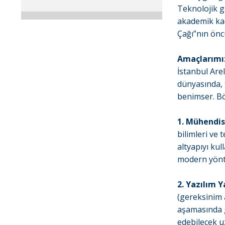
Teknolojik g
akademik kad
Çağı”nın önc
Amaçlarımı
İstanbul Arel
dünyasında, t
benimser. B
1. Mühendis
bilimleri ve
altyapıyı ku
modern yönt
2. Yazılım
(gereksinim 
aşamasında g
edebilecek u