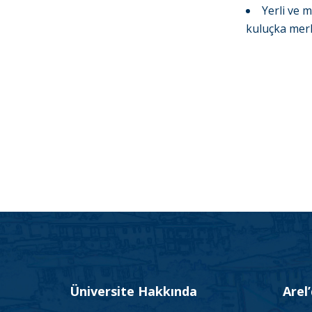
Yerli ve m
kuluçka merk
Üniversite Hakkında
Arel