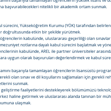
amını başarıyla tamamlayan öğrencilerin yüksek lisans ve d
a başvurabilecekleri nitelikli bir akademik ortam sunmak.
l sürecini, Yükseköğretim Kurumu (YÖK) tarafından belirle
r doğrultusunda etkin bir şekilde yürütmek.
öğrencilerin kabulünde, uluslararası geçerliliği olan sınavla
mezuniyet notlarına dayalı kabul sürecini başlatmak ve yön
ncilerinin kabulünde, AREL ile partner üniversiteler arasın
alara uygun olarak başvuruları değerlendirmek ve kabul süre
amını başarıyla tamamlayan öğrencilerin lisansüstü progra
ekli olan sınav ve dil koşullarını sağlamaları için gerekli re
tlerini sunmak.
 geliştirme faaliyetlerini destekleyerek bölümümüzü teknolo
rkez haline getirmek ve uluslararası alanda tanınan bir müh
onumuna ulaşmak.