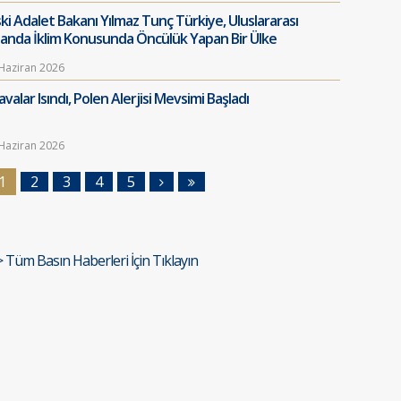
ski Adalet Bakanı Yılmaz Tunç Türkiye, Uluslararası
landa İklim Konusunda Öncülük Yapan Bir Ülke
Haziran 2026
valar Isındı, Polen Alerjisi Mevsimi Başladı
Haziran 2026
1
2
3
4
5
> Tüm Basın Haberleri İçin Tıklayın