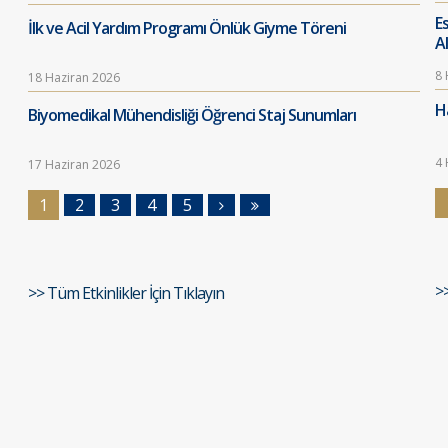
E
İlk ve Acil Yardım Programı Önlük Giyme Töreni
A
8 
18 Haziran 2026
Ha
Biyomedikal Mühendisliği Öğrenci Staj Sunumları
4 
17 Haziran 2026
1
2
3
4
5
>
>> Tüm Etkinlikler İçin Tıklayın