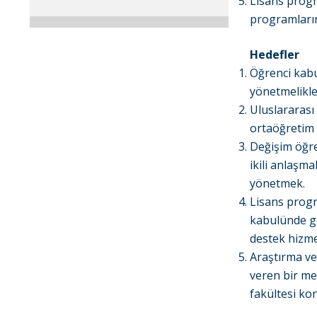
Lisans progr
programların
Hedefler
Öğrenci kabu
yönetmelikle
Uluslararası 
ortaöğretim 
Değişim öğre
ikili anlaşm
yönetmek.
Lisans progr
kabulünde ger
destek hizme
Araştırma ve
veren bir me
fakültesi k