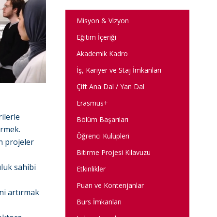
Misyon & Vizyon
Eğitim İçeriği
Akademik Kadro
İş, Kariyer ve Staj İmkanları
Çift Ana Dal / Yan Dal
Erasmus+
ilerle
Bölüm Başarıları
irmek.
Öğrenci Kulüpleri
n projeler
Bitirme Projesi Kılavuzu
luk sahibi
Etkinlikler
Puan ve Kontenjanlar
ini artırmak
Burs İmkanları