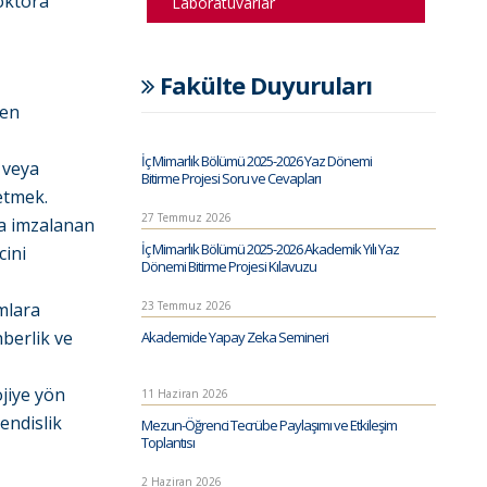
oktora
Laboratuvarlar
Fakülte Duyuruları
nen
İç Mimarlık Bölümü 2025-2026 Yaz Dönemi
r veya
Bitirme Projesi Soru ve Cevapları
etmek.
27 Temmuz 2026
da imzalanan
İç Mimarlık Bölümü 2025-2026 Akademik Yılı Yaz
cini
Dönemi Bitirme Projesi Kılavuzu
23 Temmuz 2026
mlara
hberlik ve
Akademide Yapay Zeka Semineri
jiye yön
11 Haziran 2026
endislik
Mezun-Öğrenci Tecrübe Paylaşımı ve Etkileşim
Toplantısı
2 Haziran 2026