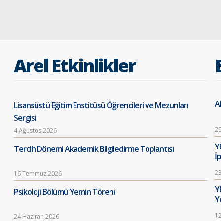
Arel Etkinlikler
Al
Lisansüstü Eğitim Enstitüsü Öğrencileri ve Mezunları
Sergisi
29
4 Ağustos 2026
Y
Tercih Dönemi Akademik Bilgiledirme Toplantısı
İ
23
16 Temmuz 2026
Y
Psikoloji Bölümü Yemin Töreni
Y
12
24 Haziran 2026