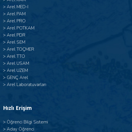
>
Arel MED-I
>
Arel PAM
>
Arel PRO
>
Arel POTKAM
>
Arel PDR
>
Arel SEM
>
Arel TOÇMER
>
Arel TTO
>
Arel USAM
>
Arel UZEM
>
GENÇ Arel
>
Arel Laboratuvarları
Hızlı Erişim
>
Öğrenci Bilgi Sistemi
>
Aday Öğrenci