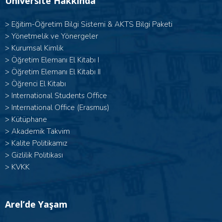
Üniversite Hakkında
>
Eğitim-Öğretim Bilgi Sistemi & AKTS Bilgi Paketi
>
Yönetmelik ve Yönergeler
>
Kurumsal Kimlik
> Öğretim Elemanı El Kitabı I
>
Öğretim Elemanı El Kitabı II
>
Öğrenci El Kitabı
>
International Students Office
>
International Office (Erasmus)
>
Kütüphane
>
Akademik Takvim
>
Kalite Politikamız
>
Gizlilik Politikası
>
KVKK
Arel’de Yaşam