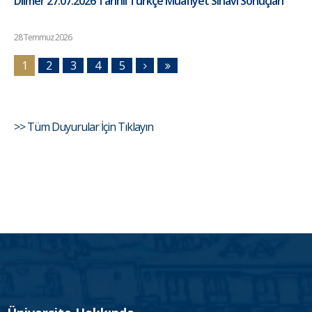
Dilmer 27.07.2026 Tarihli Türkçe Muafiyet Sınavı Sonuçları
28 Temmuz 2026
1
2
3
4
5
>> Tüm Duyurular İçin Tıklayın