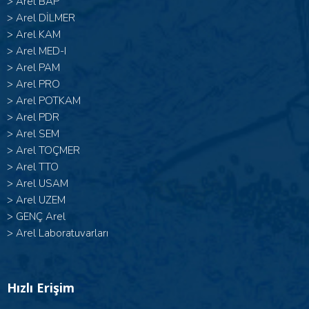
>
Arel BAP
>
Arel DİLMER
>
Arel KAM
>
Arel MED-I
>
Arel PAM
>
Arel PRO
>
Arel POTKAM
>
Arel PDR
>
Arel SEM
>
Arel TOÇMER
>
Arel TTO
>
Arel USAM
>
Arel UZEM
>
GENÇ Arel
>
Arel Laboratuvarları
Hızlı Erişim