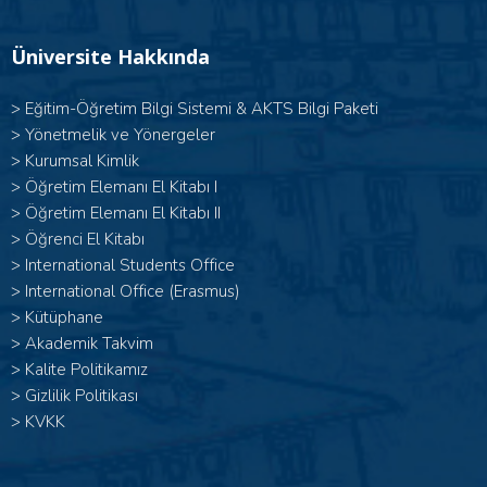
Üniversite Hakkında
>
Eğitim-Öğretim Bilgi Sistemi & AKTS Bilgi Paketi
>
Yönetmelik ve Yönergeler
>
Kurumsal Kimlik
> Öğretim Elemanı El Kitabı I
>
Öğretim Elemanı El Kitabı II
>
Öğrenci El Kitabı
>
International Students Office
>
International Office (Erasmus)
>
Kütüphane
>
Akademik Takvim
>
Kalite Politikamız
>
Gizlilik Politikası
>
KVKK