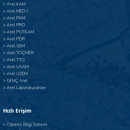
>
Arel KAM
>
Arel MED-I
>
Arel PAM
>
Arel PRO
>
Arel POTKAM
>
Arel PDR
>
Arel SEM
>
Arel TOÇMER
>
Arel TTO
>
Arel USAM
>
Arel UZEM
>
GENÇ Arel
>
Arel Laboratuvarları
Hızlı Erişim
>
Öğrenci Bilgi Sistemi