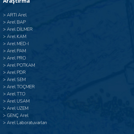
Araştırma
>
ARTI Arel
>
Arel BAP
>
Arel DİLMER
>
Arel KAM
>
Arel MED-I
>
Arel PAM
>
Arel PRO
>
Arel POTKAM
>
Arel PDR
>
Arel SEM
>
Arel TOÇMER
>
Arel TTO
>
Arel USAM
>
Arel UZEM
>
GENÇ Arel
>
Arel Laboratuvarları