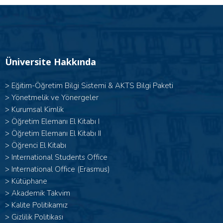
Üniversite Hakkında
>
Eğitim-Öğretim Bilgi Sistemi & AKTS Bilgi Paketi
>
Yönetmelik ve Yönergeler
>
Kurumsal Kimlik
> Öğretim Elemanı El Kitabı I
>
Öğretim Elemanı El Kitabı II
>
Öğrenci El Kitabı
>
International Students Office
>
International Office (Erasmus)
>
Kütüphane
>
Akademik Takvim
>
Kalite Politikamız
>
Gizlilik Politikası