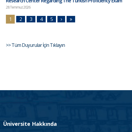
Research Center Regarding The Turkish Proficiency Exam
28 Temmuz 2026
1
2
3
4
5
>> Tüm Duyurular İçin Tıklayın
Üniversite Hakkında