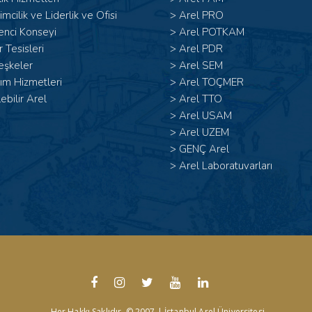
şimcilik ve Liderlik ve Ofisi
>
Arel PRO
enci Konseyi
>
Arel POTKAM
 Tesisleri
>
Arel PDR
eşkeler
>
Arel SEM
ım Hizmetleri
>
Arel TOÇMER
lebilir Arel
>
Arel TTO
>
Arel USAM
>
Arel UZEM
>
GENÇ Arel
>
Arel Laboratuvarları
Her Hakkı Saklıdır. © 2007 | İstanbul Arel Üniversitesi