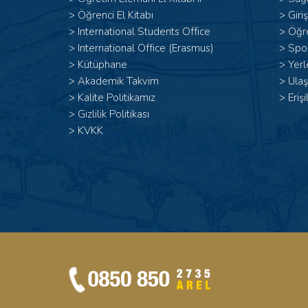
>
Öğrenci El Kitabı
>
Giri
>
International Students Office
>
Öğr
>
International Office (Erasmus)
>
Spor
>
Kütüphane
>
Yerl
>
Akademik Takvim
>
Ulaş
>
Kalite Politikamız
>
Erişi
>
Gizlilik Politikası
>
KVKK