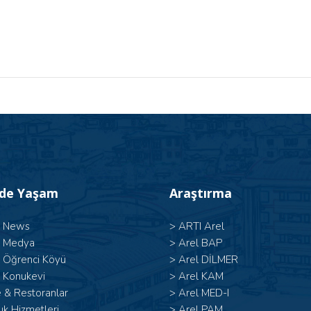
’de Yaşam
Araştırma
l News
>
ARTI Arel
l Medya
>
Arel BAP
l Öğrenci Köyü
>
Arel DİLMER
 Konukevi
>
Arel KAM
 & Restoranlar
>
Arel MED-I
ık Hizmetleri
>
Arel PAM