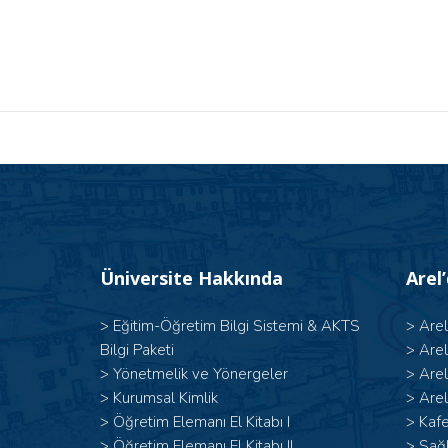
Üniversite Hakkında
Arel
>
Eğitim-Öğretim Bilgi Sistemi & AKTS
>
Are
Bilgi Paketi
>
Are
>
Yönetmelik ve Yönergeler
>
Are
>
Kurumsal Kimlik
>
Arel
> Öğretim Elemanı El Kitabı I
>
Kafe
>
Öğretim Elemanı El Kitabı II
>
Sağl