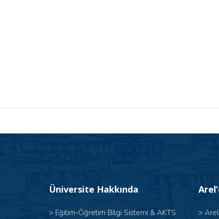
Üniversite Hakkında
Arel
>
Eğitim-Öğretim Bilgi Sistemi & AKTS
>
Are