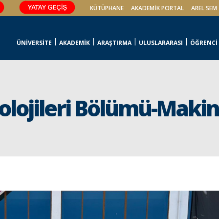
KÜTÜPHANE
AKADEMİK PORTAL
AREL SEM
ÜNİVERSİTE
AKADEMİK
ARAŞTIRMA
ULUSLARARASI
ÖĞRENCİ
lojileri Bölümü-Makine