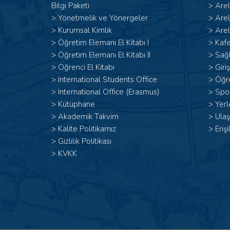
Bilgi Paketi
>
Are
>
Yönetmelik ve Yönergeler
>
Are
>
Kurumsal Kimlik
>
Arel
> Öğretim Elemanı El Kitabı I
>
Kafe
>
Öğretim Elemanı El Kitabı II
>
Sağl
>
Öğrenci El Kitabı
>
Giri
>
International Students Office
>
Öğr
>
International Office (Erasmus)
>
Spor
>
Kütüphane
>
Yerl
>
Akademik Takvim
>
Ulaş
>
Kalite Politikamız
>
Erişi
>
Gizlilik Politikası
>
KVKK