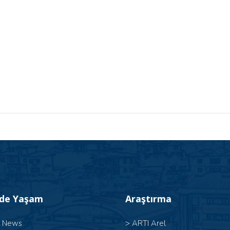
’de Yaşam
Araştırma
l News
>
ARTI Arel