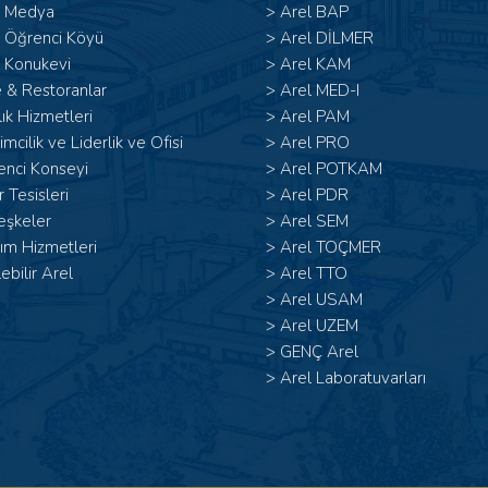
l Medya
>
Arel BAP
l Öğrenci Köyü
>
Arel DİLMER
 Konukevi
>
Arel KAM
 & Restoranlar
>
Arel MED-I
ık Hizmetleri
>
Arel PAM
şimcilik ve Liderlik ve Ofisi
>
Arel PRO
enci Konseyi
>
Arel POTKAM
 Tesisleri
>
Arel PDR
eşkeler
>
Arel SEM
ım Hizmetleri
>
Arel TOÇMER
lebilir Arel
>
Arel TTO
>
Arel USAM
>
Arel UZEM
>
GENÇ Arel
>
Arel Laboratuvarları