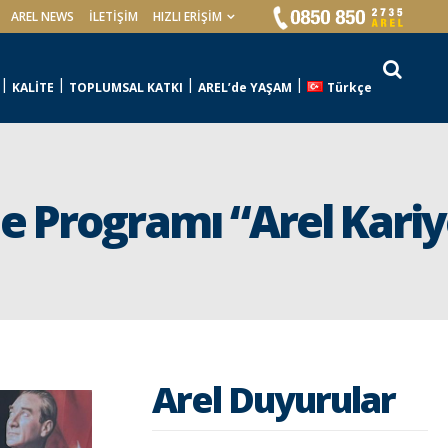
AREL NEWS
İLETIŞIM
HIZLI ERİŞİM
KALİTE
TOPLUMSAL KATKI
AREL’de YAŞAM
Türkçe
 Programı “Arel Kariye
Arel Duyurular