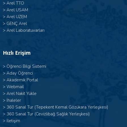
>
Arel TTO
>
Arel USAM
>
Arel UZEM
>
GENÇ Arel
>
Arel Laboratuvarları
Hızlı Erişim
>
Öğrenci Bilgi Sistemi
>
Aday Öğrenci
>
Akademik Portal
>
Webmail
>
Arel Nakit Yükle
>
İhaleler
>
360 Sanal Tur (Tepekent Kemal Gözükara Yerleşkesi)
>
360 Sanal Tur (Cevizlibağ Sağlık Yerleşkesi)
>
İletişim