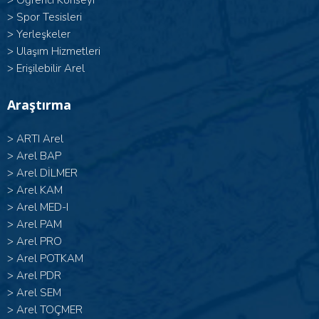
>
Öğrenci Konseyi
>
Spor Tesisleri
>
Yerleşkeler
>
Ulaşım Hizmetleri
>
Erişilebilir Arel
Araştırma
>
ARTI Arel
>
Arel BAP
>
Arel DİLMER
>
Arel KAM
>
Arel MED-I
>
Arel PAM
>
Arel PRO
>
Arel POTKAM
>
Arel PDR
>
Arel SEM
>
Arel TOÇMER