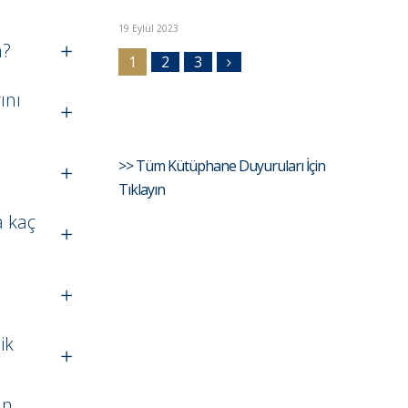
19 Eylül 2023
m?
1
2
3
ını
>> Tüm Kütüphane Duyuruları İçin
Tıklayın
a kaç
ik
an