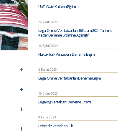
UpToDate Kullanıcı Eğitimleri
22 Ocak 2026
Legal Online Veri tabanları 16 Kasım 2024 Tarihine
Kadar Deneme Erişimine Açılmıştır
16 Eylül 2024
HukukTürk Veritabanı Deneme Erişimi
2 Kasım 2023
Legal Online Veri tabanları Deneme Erişimi
16 Ekim 2023
Legaling Veritabanı Deneme Erişimi
9 Ekim 2023
Lehçediz Veritabanı Hk.