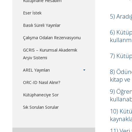
Kütüphane Hesabım
Eser İstek
5) Aradı
Basılı Süreli Yayınlar
6) Kütüp
Çalışma Odaları Rezervasyonu
kullanma
GCRIS – Kurumsal Akademik
7) Kütüp
Arşiv Sistemi
AREL Yayınları
8) Ödünç
kitap ve
ORC-ID Nasıl Alınır?
9) Öğre
Kütüphaneciye Sor
kullanab
Sık Sorulan Sorular
10) Kütü
kaynakla
11) Veri