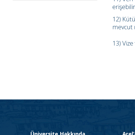
erişebil
12) Kütü
mevcut
13) Vize
Üniversite Hakkında
Arel