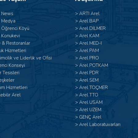
l News
>
ARTI Arel
l Medya
>
Arel BAP
l Öğrenci Köyü
>
Arel DİLMER
 Konukevi
>
Arel KAM
 & Restoranlar
>
Arel MED-I
ık Hizmetleri
>
Arel PAM
şimcilik ve Liderlik ve Ofisi
>
Arel PRO
enci Konseyi
>
Arel POTKAM
 Tesisleri
>
Arel PDR
eşkeler
>
Arel SEM
ım Hizmetleri
>
Arel TOÇMER
lebilir Arel
>
Arel TTO
>
Arel USAM
>
Arel UZEM
>
GENÇ Arel
>
Arel Laboratuvarları