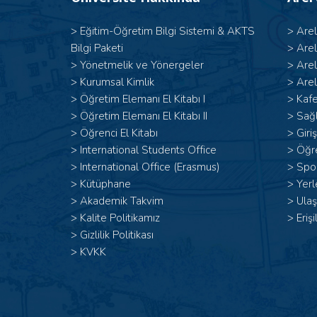
>
Eğitim-Öğretim Bilgi Sistemi & AKTS
>
Are
Bilgi Paketi
>
Are
>
Yönetmelik ve Yönergeler
>
Are
>
Kurumsal Kimlik
>
Arel
> Öğretim Elemanı El Kitabı I
>
Kafe
>
Öğretim Elemanı El Kitabı II
>
Sağl
>
Öğrenci El Kitabı
>
Giri
>
International Students Office
>
Öğr
>
International Office (Erasmus)
>
Spor
>
Kütüphane
>
Yerl
>
Akademik Takvim
>
Ulaş
>
Kalite Politikamız
>
Erişi
>
Gizlilik Politikası
>
KVKK