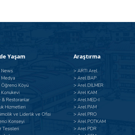
’de Yaşam
Araştırma
l News
>
ARTI Arel
l Medya
>
Arel BAP
l Öğrenci Köyü
>
Arel DİLMER
 Konukevi
>
Arel KAM
 & Restoranlar
>
Arel MED-I
ık Hizmetleri
>
Arel PAM
şimcilik ve Liderlik ve Ofisi
>
Arel PRO
enci Konseyi
>
Arel POTKAM
 Tesisleri
>
Arel PDR