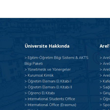
Üniversite Hakkında
Arel
>
Eğitim-Öğretim Bilgi Sistemi & AKTS
>
Are
Bilgi Paketi
>
Are
>
Yönetmelik ve Yönergeler
>
Are
>
Kurumsal Kimlik
>
Arel
> Öğretim Elemanı El Kitabı I
>
Kafe
>
Öğretim Elemanı El Kitabı II
>
Sağl
>
Öğrenci El Kitabı
>
Giri
>
International Students Office
>
Öğr
>
International Office (Erasmus)
>
Spor