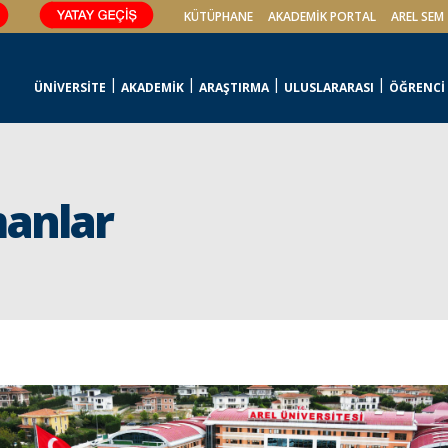
KÜTÜPHANE
AKADEMİK PORTAL
AREL SEM
ÜNİVERSİTE
AKADEMİK
ARAŞTIRMA
ULUSLARARASI
ÖĞRENCİ
manlar