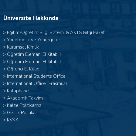
Üniversite Hakkında
>
Eğitim-Öğretim Bilgi Sistemi & AKTS Bilgi Paketi
>
Yönetmelik ve Yönergeler
>
Kurumsal Kimlik
> Öğretim Elemanı El Kitabı I
>
Öğretim Elemanı El Kitabı II
>
Öğrenci El Kitabı
>
International Students Office
>
International Office (Erasmus)
>
Kütüphane
>
Akademik Takvim
>
Kalite Politikamız
>
Gizlilik Politikası
>
KVKK