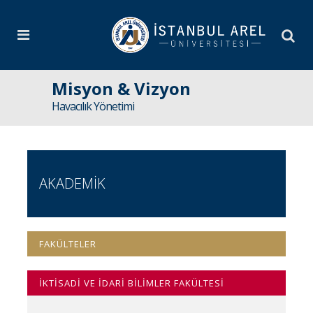
Misyon & Vizyon
Havacılık Yönetimi
AKADEMİK
FAKÜLTELER
İKTİSADİ VE İDARİ BİLİMLER FAKÜLTESİ