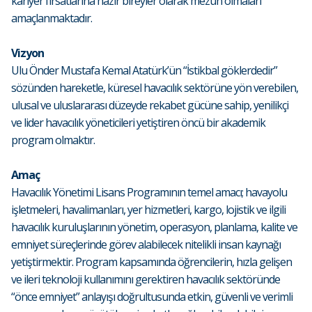
kariyer fırsatlarına hazır bireyler olarak mezun olmaları
amaçlanmaktadır.
Vizyon
Ulu Önder Mustafa Kemal Atatürk’ün “İstikbal göklerdedir”
sözünden hareketle, küresel havacılık sektörüne yön verebilen,
ulusal ve uluslararası düzeyde rekabet gücüne sahip, yenilikçi
ve lider havacılık yöneticileri yetiştiren öncü bir akademik
program olmaktır.
Amaç
Havacılık Yönetimi Lisans Programının temel amacı; havayolu
işletmeleri, havalimanları, yer hizmetleri, kargo, lojistik ve ilgili
havacılık kuruluşlarının yönetim, operasyon, planlama, kalite ve
emniyet süreçlerinde görev alabilecek nitelikli insan kaynağı
yetiştirmektir. Program kapsamında öğrencilerin, hızla gelişen
ve ileri teknoloji kullanımını gerektiren havacılık sektöründe
“önce emniyet” anlayışı doğrultusunda etkin, güvenli ve verimli