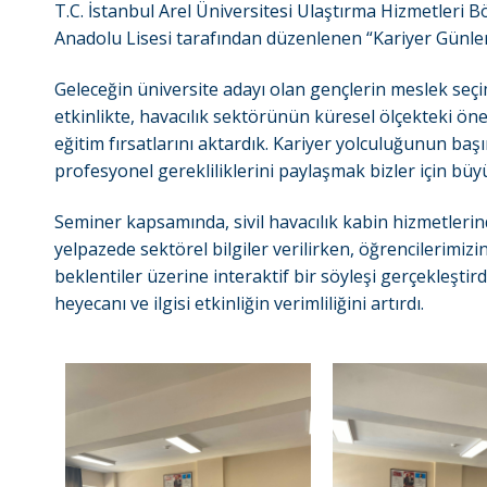
T.C. İstanbul Arel Üniversitesi Ulaştırma Hizmetleri B
Anadolu Lisesi tarafından düzenlenen “Kariyer Günle
Geleceğin üniversite adayı olan gençlerin meslek seçi
etkinlikte, havacılık sektörünün küresel ölçekteki ö
eğitim fırsatlarını aktardık. Kariyer yolculuğunun baş
profesyonel gerekliliklerini paylaşmak bizler için büyük
Seminer kapsamında, sivil havacılık kabin hizmetlerin
yelpazede sektörel bilgiler verilirken, öğrencilerimizi
beklentiler üzerine interaktif bir söyleşi gerçekleştir
heyecanı ve ilgisi etkinliğin verimliliğini artırdı.