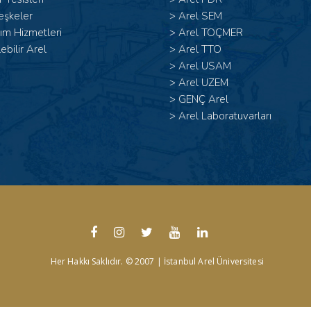
eşkeler
>
Arel SEM
ım Hizmetleri
>
Arel TOÇMER
lebilir Arel
>
Arel TTO
>
Arel USAM
>
Arel UZEM
>
GENÇ Arel
>
Arel Laboratuvarları
Her Hakkı Saklıdır. © 2007 | İstanbul Arel Üniversitesi