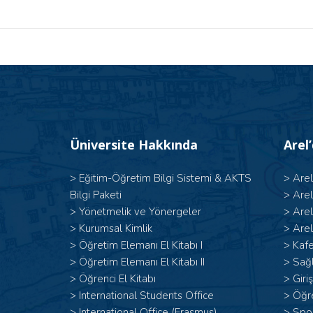
Üniversite Hakkında
Arel
>
Eğitim-Öğretim Bilgi Sistemi & AKTS
>
Are
Bilgi Paketi
>
Are
>
Yönetmelik ve Yönergeler
>
Are
>
Kurumsal Kimlik
>
Arel
> Öğretim Elemanı El Kitabı I
>
Kafe
>
Öğretim Elemanı El Kitabı II
>
Sağl
>
Öğrenci El Kitabı
>
Giri
>
International Students Office
>
Öğr
>
International Office (Erasmus)
>
Spor