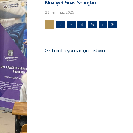
Muafiyet Sınavı Sonuçları
28 Temmuz 2026
1
2
3
4
5
>> Tüm Duyurular İçin Tıklayın