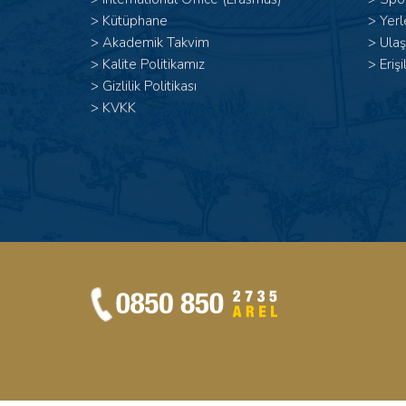
>
Kütüphane
>
Yerl
>
Akademik Takvim
>
Ulaş
>
Kalite Politikamız
>
Erişi
>
Gizlilik Politikası
>
KVKK