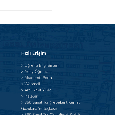
Hızlı Erişim
>
Öğrenci Bilgi Sistemi
>
Aday Öğrenci
>
Akademik Portal
>
Webmail
>
Arel Nakit Yükle
>
İhaleler
>
360 Sanal Tur (Tepekent Kemal
Gözükara Yerleşkesi)
>
360 Sanal Tur (Cevizlibağ Sağlık