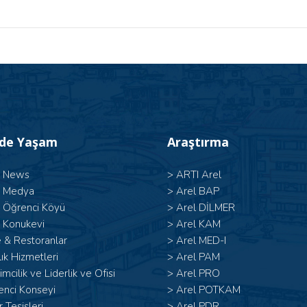
’de Yaşam
Araştırma
l News
>
ARTI Arel
l Medya
>
Arel BAP
l Öğrenci Köyü
>
Arel DİLMER
 Konukevi
>
Arel KAM
 & Restoranlar
>
Arel MED-I
ık Hizmetleri
>
Arel PAM
şimcilik ve Liderlik ve Ofisi
>
Arel PRO
enci Konseyi
>
Arel POTKAM
 Tesisleri
>
Arel PDR