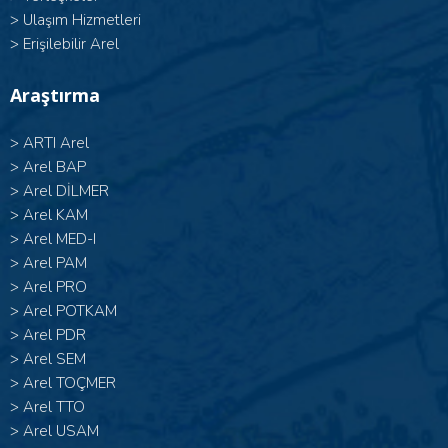
>
Ulaşım Hizmetleri
>
Erişilebilir Arel
Araştırma
>
ARTI Arel
>
Arel BAP
>
Arel DİLMER
>
Arel KAM
>
Arel MED-I
>
Arel PAM
>
Arel PRO
>
Arel POTKAM
>
Arel PDR
>
Arel SEM
>
Arel TOÇMER
>
Arel TTO
>
Arel USAM