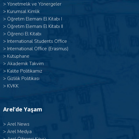
>
Yönetmelik ve Yönergeler
>
Kurumsal Kimlik
> Öğretim Elemanı El Kitabı I
>
Öğretim Elemanı El Kitabı II
>
Öğrenci El Kitabı
>
International Students Office
>
International Office (Erasmus)
>
Kütüphane
>
Akademik Takvim
>
Kalite Politikamız
>
Gizlilik Politikası
>
KVKK
Arel’de Yaşam
>
Arel News
>
Arel Medya