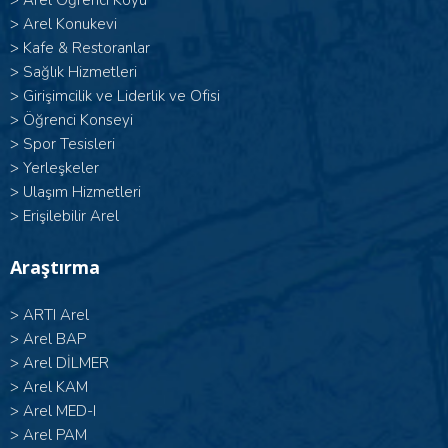
>
Arel Öğrenci Köyü
>
Arel Konukevi
>
Kafe & Restoranlar
>
Sağlık Hizmetleri
>
Girişimcilik ve Liderlik ve Ofisi
>
Öğrenci Konseyi
>
Spor Tesisleri
>
Yerleşkeler
>
Ulaşım Hizmetleri
>
Erişilebilir Arel
Araştırma
>
ARTI Arel
>
Arel BAP
>
Arel DİLMER
>
Arel KAM
>
Arel MED-I
>
Arel PAM