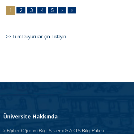
1
2
3
4
5
>> Tüm Duyurular İçin Tıklayın
Üniversite Hakkında
>
Eğitim-Öğretim Bilgi Sistemi & AKTS Bilgi Paketi