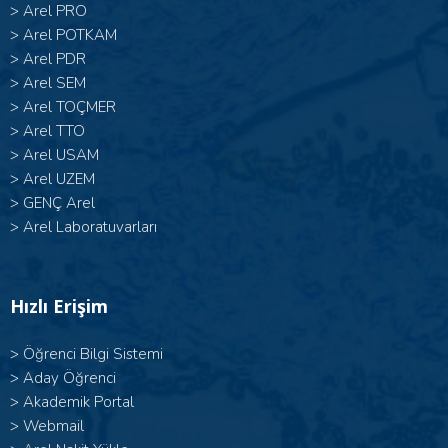
>
Arel PRO
>
Arel POTKAM
>
Arel PDR
>
Arel SEM
>
Arel TOÇMER
>
Arel TTO
>
Arel USAM
>
Arel UZEM
>
GENÇ Arel
>
Arel Laboratuvarları
Hızlı Erişim
>
Öğrenci Bilgi Sistemi
>
Aday Öğrenci
>
Akademik Portal
>
Webmail