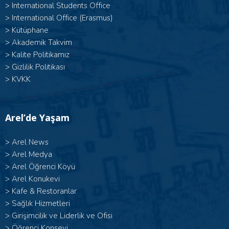
>
International Students Office
>
International Office (Erasmus)
>
Kütüphane
>
Akademik Takvim
>
Kalite Politikamız
>
Gizlilik Politikası
>
KVKK
Arel’de Yaşam
>
Arel News
>
Arel Medya
>
Arel Öğrenci Köyü
>
Arel Konukevi
>
Kafe & Restoranlar
>
Sağlık Hizmetleri
>
Girişimcilik ve Liderlik ve Ofisi
>
Öğrenci Konseyi