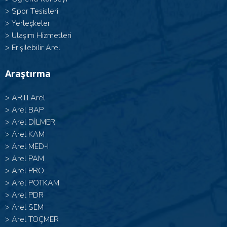
>
Spor Tesisleri
>
Yerleşkeler
>
Ulaşım Hizmetleri
>
Erişilebilir Arel
Araştırma
>
ARTI Arel
>
Arel BAP
>
Arel DİLMER
>
Arel KAM
>
Arel MED-I
>
Arel PAM
>
Arel PRO
>
Arel POTKAM
>
Arel PDR
>
Arel SEM
>
Arel TOÇMER