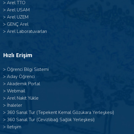
>
Arel TTO
>
Arel USAM
>
Arel UZEM
>
GENÇ Arel
>
Arel Laboratuvarları
Hızlı Erişim
>
Öğrenci Bilgi Sistemi
>
Aday Öğrenci
>
Akademik Portal
>
Webmail
>
Arel Nakit Yükle
>
İhaleler
>
360 Sanal Tur (Tepekent Kemal Gözükara Yerleşkesi)
>
360 Sanal Tur (Cevizlibağ Sağlık Yerleşkesi)
>
İletişim