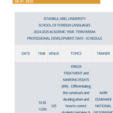
28.01.2025
ISTANBUL AREL UNIVERSITY
SCHOOL OF FOREIGN LANGUAGES
2024-2025 ACADEMIC YEAR -TERM BREAK
PROFESSIONAL DEVELOPMENT DAYS - SCHEDULE
DATE
TIME
VENUE
TOPICS
TRAINER
ERROR
TREATMENT and
MARKING ESSAYS
(IRR) : Differentiating
the constructs and
AMIR
deciding when and
ESMKHANİ
10.30
105
how to correct
NATIONAL
-12.00
students’ mistakes &
GEOGRAPHI