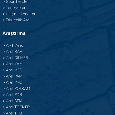
>
Spor Tesisleri
>
Yerleşkeler
>
Ulaşım Hizmetleri
>
Erişilebilir Arel
Araştırma
>
ARTI Arel
>
Arel BAP
>
Arel DİLMER
>
Arel KAM
>
Arel MED-I
>
Arel PAM
>
Arel PRO
>
Arel POTKAM
>
Arel PDR
>
Arel SEM
>
Arel TOÇMER
>
Arel TTO