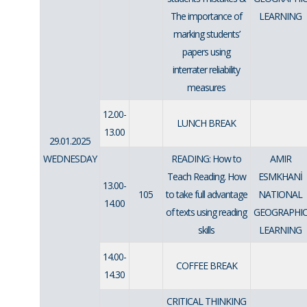
The importance of
LEARNING
marking students’
papers using
interrater reliability
measures
12.00-
LUNCH BREAK
13.00
29.01.2025
WEDNESDAY
READING: How to
AMIR
Teach Reading. How
ESMKHANİ
13.00-
105
to take full advantage
NATIONAL
14.00
of texts using reading
GEOGRAPHI
skills
LEARNING
14.00-
COFFEE BREAK
14.30
CRITICAL THINKING