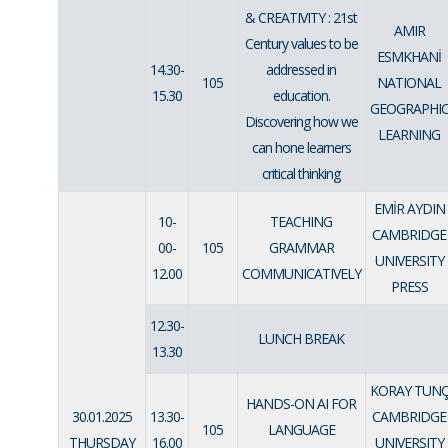
& CREATIVITY : 21st
AMIR
Century values to be
ESMKHANİ
14.30-
addressed in
105
NATIONAL
15.30
education.
GEOGRAPHI
Discovering how we
LEARNING
can hone learners
critical thinking
EMİR AYDIN
10-
TEACHING
CAMBRIDGE
00-
105
GRAMMAR
UNIVERSITY
12.00
COMMUNICATIVELY
PRESS
12.30-
LUNCH BREAK
13.30
KORAY TUN
HANDS-ON AI FOR
30.01.2025
13.30-
CAMBRIDGE
105
LANGUAGE
THURSDAY
16.00
UNIVERSITY