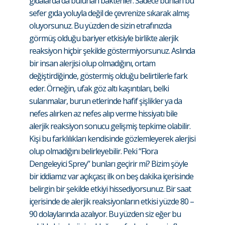
gıdalarda da bulunan bakteriler. Sadece bunları bu
sefer gıda yoluyla değil de çevrenize sıkarak almış
oluyorsunuz. Bu yüzden de sizin etrafınızda
görmüş olduğu bariyer etkisiyle birlikte alerjik
reaksiyon hiçbir şekilde göstermiyorsunuz. Aslında
bir insan alerjisi olup olmadığını, ortam
değiştirdiğinde, göstermiş olduğu belirtilerle fark
eder. Örneğin, ufak göz altı kaşıntıları, belki
sulanmalar, burun etlerinde hafif şişlikler ya da
nefes alırken az nefes alıp verme hissiyatı bile
alerjik reaksiyon sonucu gelişmiş tepkime olabilir.
Kişi bu farklılıkları kendisinde gözlemleyerek alerjisi
olup olmadığını belirleyebilir. Peki “Flora
Dengeleyici Sprey” bunları geçirir mi? Bizim şöyle
bir iddiamız var açıkçası; ilk on beş dakika içerisinde
belirgin bir şekilde etkiyi hissediyorsunuz. Bir saat
içerisinde de alerjik reaksiyonların etkisi yüzde 80 –
90 dolaylarında azalıyor. Bu yüzden siz eğer bu