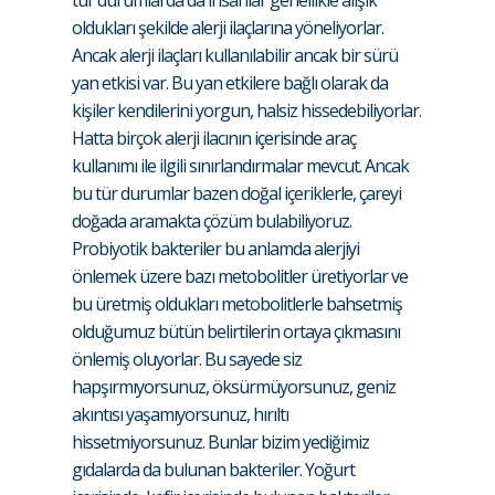
tür durumlarda da insanlar genellikle alışık
oldukları şekilde alerji ilaçlarına yöneliyorlar.
Ancak alerji ilaçları kullanılabilir ancak bir sürü
yan etkisi var. Bu yan etkilere bağlı olarak da
kişiler kendilerini yorgun, halsiz hissedebiliyorlar.
Hatta birçok alerji ilacının içerisinde araç
kullanımı ile ilgili sınırlandırmalar mevcut. Ancak
bu tür durumlar bazen doğal içeriklerle, çareyi
doğada aramakta çözüm bulabiliyoruz.
Probiyotik bakteriler bu anlamda alerjiyi
önlemek üzere bazı metobolitler üretiyorlar ve
bu üretmiş oldukları metobolitlerle bahsetmiş
olduğumuz bütün belirtilerin ortaya çıkmasını
önlemiş oluyorlar. Bu sayede siz
hapşırmıyorsunuz, öksürmüyorsunuz, geniz
akıntısı yaşamıyorsunuz, hırıltı
hissetmiyorsunuz. Bunlar bizim yediğimiz
gıdalarda da bulunan bakteriler. Yoğurt