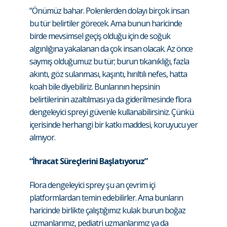
“Önümüz bahar. Polenlerden dolayı birçok insan
bu tür belirtiler görecek. Ama bunun haricinde
birde mevsimsel geçiş olduğu için de soğuk
algınlığına yakalanan da çok insan olacak. Az önce
saymış olduğumuz bu tür; burun tıkanıklığı, fazla
akıntı, göz sulanması, kaşıntı, hırıltılı nefes, hatta
koah bile diyebiliriz. Bunlarının hepsinin
belirtilerinin azaltılması ya da giderilmesinde flora
dengeleyici spreyi güvenle kullanabilirsiniz. Çünkü
içerisinde herhangi bir katkı maddesi, koruyucu yer
almıyor.
“İhracat Süreçlerini Başlatıyoruz”
Flora dengeleyici sprey şu an çevrim içi
platformlardan temin edebilirler. Ama bunların
haricinde birlikte çalıştığımız kulak burun boğaz
uzmanlarımız, pediatri uzmanlarımız ya da