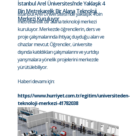
İstanbul Arel Üniversitesi’nde Yaklaşık 4
Bin Metrekarelik Bir Alana Teknoloji
İstanbul Arel Üniversitesi’nde yaklaşık 4 bin
Merkezi Kuruluyor
metrekarelik bir alana teknoloji merkezi
kuruluyor. Merkezde öğrencilerin, ders ve
proje çalışmalarında ihtiyaç duyduğu alan ve
cihazlar mevcut. Öğrenciler, üniversite
dışında katıldıkları çalışmalarını ve yurtdışı
yarışmalara yönelik projelerini merkezde
yürütülebiliyor.
Haberi devamı için:
https://www.hurriyet.com.tr/egitim/universiteden-
teknoloji-merkezi-41782038