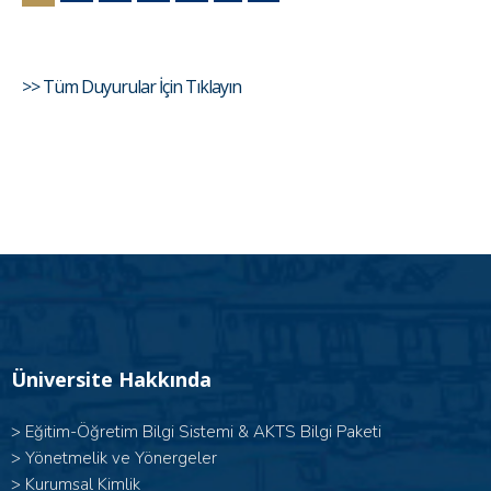
>> Tüm Duyurular İçin Tıklayın
Üniversite Hakkında
>
Eğitim-Öğretim Bilgi Sistemi & AKTS Bilgi Paketi
>
Yönetmelik ve Yönergeler
>
Kurumsal Kimlik