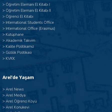
> Öğretim Elemanı El Kitabı I
>
Öğretim Elemanı El Kitabı II
>
Öğrenci El Kitabı
>
International Students Office
>
International Office (Erasmus)
>
Kütüphane
>
Akademik Takvim
>
Kalite Politikamız
>
Gizlilik Politikası
>
KVKK
Arel’de Yaşam
>
Arel News
>
Arel Medya
>
Arel Öğrenci Köyü
>
Arel Konukevi