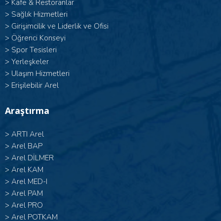
>
Kafe & Restoranlar
>
Sağlık Hizmetleri
>
Girişimcilik ve Liderlik ve Ofisi
>
Öğrenci Konseyi
>
Spor Tesisleri
>
Yerleşkeler
>
Ulaşım Hizmetleri
>
Erişilebilir Arel
Araştırma
>
ARTI Arel
>
Arel BAP
>
Arel DİLMER
>
Arel KAM
>
Arel MED-I
>
Arel PAM
>
Arel PRO
>
Arel POTKAM