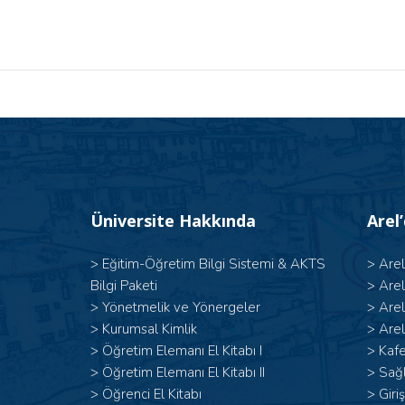
Üniversite Hakkında
Arel
>
Eğitim-Öğretim Bilgi Sistemi & AKTS
>
Are
Bilgi Paketi
>
Are
>
Yönetmelik ve Yönergeler
>
Are
>
Kurumsal Kimlik
>
Arel
> Öğretim Elemanı El Kitabı I
>
Kafe
>
Öğretim Elemanı El Kitabı II
>
Sağl
>
Öğrenci El Kitabı
>
Giri