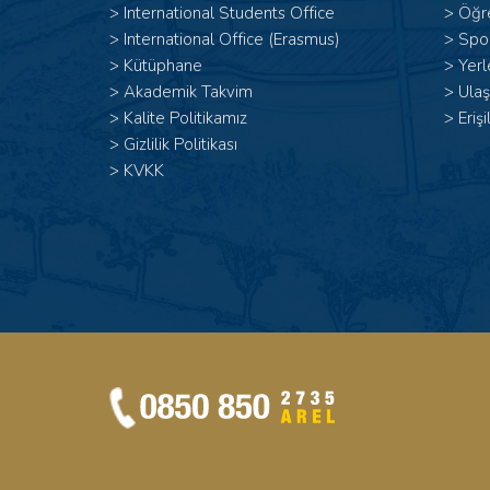
>
International Students Office
>
Öğr
>
International Office (Erasmus)
>
Spor
>
Kütüphane
>
Yerl
>
Akademik Takvim
>
Ulaş
>
Kalite Politikamız
>
Erişi
>
Gizlilik Politikası
>
KVKK