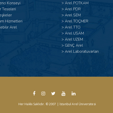
enci Konseyi
>
Arel POTKAM
 Tesisleri
>
Arel PDR
eşkeler
>
Arel SEM
ım Hizmetleri
>
Arel TOÇMER
lebilir Arel
>
Arel TTO
>
Arel USAM
>
Arel UZEM
>
GENÇ Arel
>
Arel Laboratuvarları
Her Hakkı Saklıdır. © 2007 | İstanbul Arel Üniversitesi