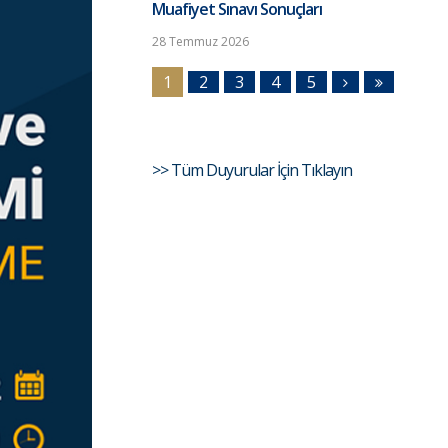
Muafiyet Sınavı Sonuçları
28 Temmuz 2026
1
2
3
4
5
>> Tüm Duyurular İçin Tıklayın