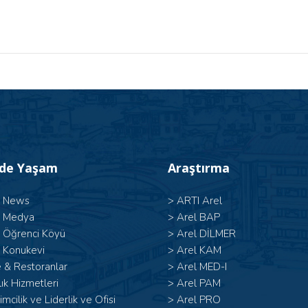
’de Yaşam
Araştırma
l News
>
ARTI Arel
l Medya
>
Arel BAP
l Öğrenci Köyü
>
Arel DİLMER
 Konukevi
>
Arel KAM
 & Restoranlar
>
Arel MED-I
ık Hizmetleri
>
Arel PAM
şimcilik ve Liderlik ve Ofisi
>
Arel PRO