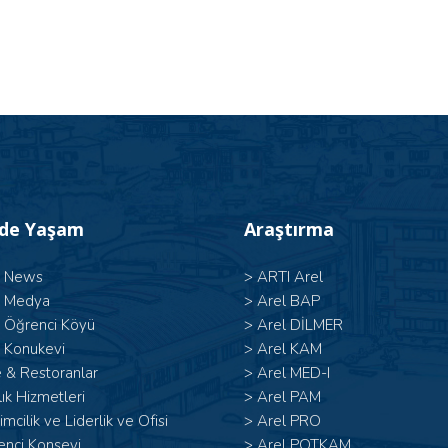
’de Yaşam
Araştırma
l News
>
ARTI Arel
l Medya
>
Arel BAP
l Öğrenci Köyü
>
Arel DİLMER
 Konukevi
>
Arel KAM
 & Restoranlar
>
Arel MED-I
ık Hizmetleri
>
Arel PAM
şimcilik ve Liderlik ve Ofisi
>
Arel PRO
enci Konseyi
>
Arel POTKAM