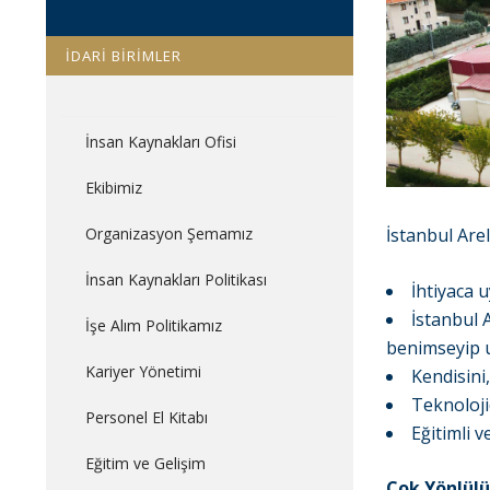
İDARİ BİRİMLER
İnsan Kaynakları Ofisi
Ekibimiz
Organizasyon Şemamız
İstanbul Arel
İnsan Kaynakları Politikası
İhtiyaca 
İstanbul 
İşe Alım Politikamız
benimseyip 
Kariyer Yönetimi
Kendisini
Teknoloji
Personel El Kitabı
Eğitimli 
Eğitim ve Gelişim
Çok Yönlülü