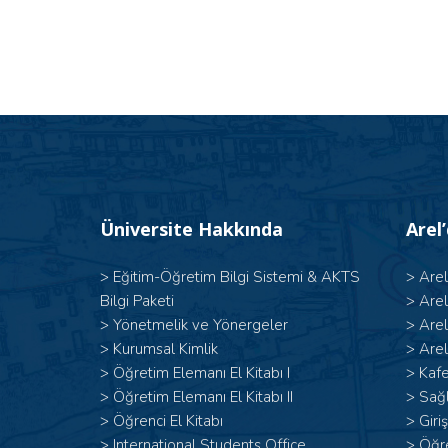
Üniversite Hakkında
Arel
>
Eğitim-Öğretim Bilgi Sistemi & AKTS
>
Are
Bilgi Paketi
>
Are
>
Yönetmelik ve Yönergeler
>
Are
>
Kurumsal Kimlik
>
Arel
> Öğretim Elemanı El Kitabı I
>
Kafe
>
Öğretim Elemanı El Kitabı II
>
Sağl
>
Öğrenci El Kitabı
>
Giri
>
International Students Office
>
Öğr