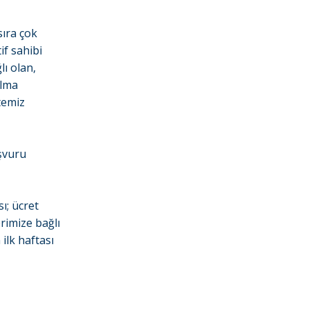
sıra çok
if sahibi
lı olan,
alma
stemiz
aşvuru
ı; ücret
rimize bağlı
ilk haftası