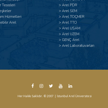
 Tesisleri
>
Arel PDR
eşkeler
>
Arel SEM
ım Hizmetleri
>
Arel TOÇMER
lebilir Arel
>
Arel TTO
>
Arel USAM
>
Arel UZEM
>
GENÇ Arel
>
Arel Laboratuvarları
Her Hakkı Saklıdır. © 2007 | İstanbul Arel Üniversitesi