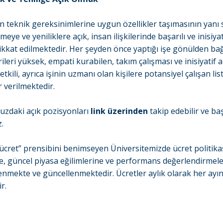
in teknik gereksinimlerine uygun özellikler taşımasının yanı 
eye ve yeniliklere açık, insan ilişkilerinde başarılı ve inisiyat
ikkat edilmektedir. Her şeyden önce yaptığı işe gönülden bağ
rileri yüksek, empati kurabilen, takım çalışması ve inisiyatif 
tkili, ayrıca işinin uzmanı olan kişilere potansiyel çalışan li
r verilmektedir.
uzdaki açık pozisyonları
link üzerinden
takip edebilir ve b
z.
t ücret” prensibini benimseyen Üniversitemizde ücret politikas
, güncel piyasa eğilimlerine ve performans değerlendirmele
lenmekte ve güncellenmektedir. Ücretler aylık olarak her ayın 
r.