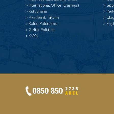
>
International Office (Erasmus)
>
Spor
>
Kütüphane
>
Yerl
>
Akademik Takvim
>
Ulaş
>
Kalite Politikamız
>
Erişi
>
Gizlilik Politikası
>
KVKK