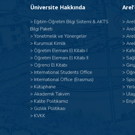
Üniversite Hakkında
Arel
>
Eğitim-Öğretim Bilgi Sistemi & AKTS
>
Are
Bilgi Paketi
>
Are
>
Yönetmelik ve Yönergeler
>
Are
>
Kurumsal Kimlik
>
Arel
> Öğretim Elemanı El Kitabı I
>
Kafe
>
Öğretim Elemanı El Kitabı II
>
Sağl
>
Öğrenci El Kitabı
>
Giri
>
International Students Office
>
Öğr
>
International Office (Erasmus)
>
Spor
>
Kütüphane
>
Yerl
>
Akademik Takvim
>
Ulaş
>
Kalite Politikamız
>
Erişi
>
Gizlilik Politikası
>
KVKK