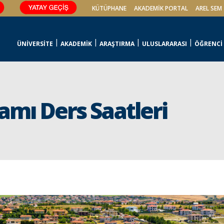
KÜTÜPHANE
AKADEMİK PORTAL
AREL SEM
ÜNİVERSİTE
AKADEMİK
ARAŞTIRMA
ULUSLARARASI
ÖĞRENCİ
ramı Ders Saatleri