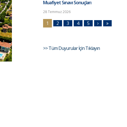
Muafiyet Sınavı Sonuçları
28 Temmuz 2026
1
2
3
4
5
>> Tüm Duyurular İçin Tıklayın