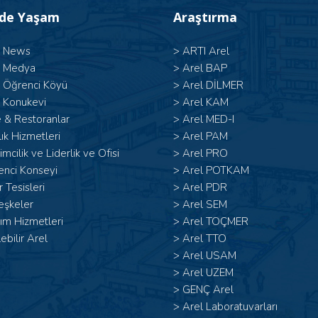
’de Yaşam
Araştırma
l News
>
ARTI Arel
l Medya
>
Arel BAP
l Öğrenci Köyü
>
Arel DİLMER
 Konukevi
>
Arel KAM
 & Restoranlar
>
Arel MED-I
ık Hizmetleri
>
Arel PAM
şimcilik ve Liderlik ve Ofisi
>
Arel PRO
enci Konseyi
>
Arel POTKAM
 Tesisleri
>
Arel PDR
eşkeler
>
Arel SEM
ım Hizmetleri
>
Arel TOÇMER
lebilir Arel
>
Arel TTO
>
Arel USAM
>
Arel UZEM
>
GENÇ Arel
>
Arel Laboratuvarları