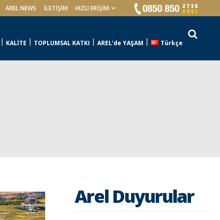
AREL NEWS
İLETIŞIM
HIZLI ERİŞİM
KALİTE
TOPLUMSAL KATKI
AREL’de YAŞAM
Türkçe
Arel Duyurular