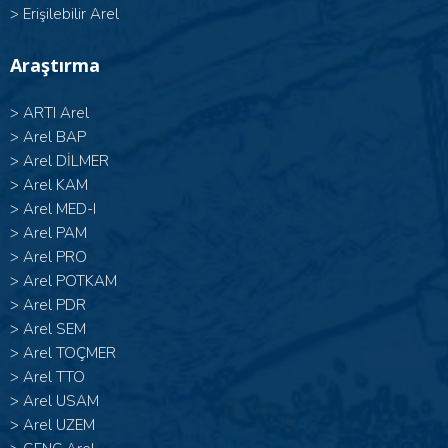
>
Erişilebilir Arel
Araştırma
>
ARTI Arel
>
Arel BAP
>
Arel DİLMER
>
Arel KAM
>
Arel MED-I
>
Arel PAM
>
Arel PRO
>
Arel POTKAM
>
Arel PDR
>
Arel SEM
>
Arel TOÇMER
>
Arel TTO
>
Arel USAM
>
Arel UZEM