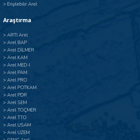
>
Erişilebilir Arel
Araştırma
>
ARTI Arel
>
Arel BAP
>
Arel DİLMER
>
Arel KAM
>
Arel MED-I
>
Arel PAM
>
Arel PRO
>
Arel POTKAM
>
Arel PDR
>
Arel SEM
>
Arel TOÇMER
>
Arel TTO
>
Arel USAM
>
Arel UZEM