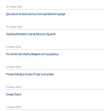
22 Haziran 2026
Şevval ve Arda Erasmus Deneyimlerini Paylaştı
15 Haziran 2026
İstanbul Modern Sanat Müzesi Ziyareti
5 Haziran 2026
Pin Drinks ile Marka İletişimi ve Pazarlama
4 Haziran 2026
Power Medya Grubu Proje Sunumları
4 Haziran 2026
Swap Days!
3 Haziran 2026