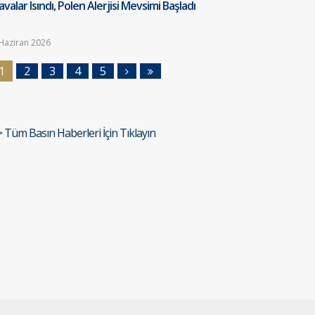
valar Isındı, Polen Alerjisi Mevsimi Başladı
Haziran 2026
1
2
3
4
5
> Tüm Basın Haberleri İçin Tıklayın