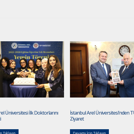
el Üniversitesi İlk Doktorlarını
İstanbul Arel Üniversitesi’nden 
i
Ziyaret
n Tıklayın
Devamı İçin Tıklayın