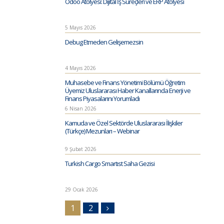
Odoo Atölyesi: Dijital İş Süreçleri ve ERP Atölyesi
5 Mayıs 2026
Debug Etmeden Gelişemezsin
4 Mayıs 2026
Muhasebe ve Finans Yönetimi Bölümü Öğretim
Üyemiz Uluslararası Haber Kanallarında Enerji ve
Finans Piyasalarını Yorumladı
6 Nisan 2026
Kamuda ve Özel Sektörde Uluslararası İlişkiler
(Türkçe) Mezunları – Webinar
9 Şubat 2026
Turkish Cargo Smartıst Saha Gezisi
29 Ocak 2026
1
2