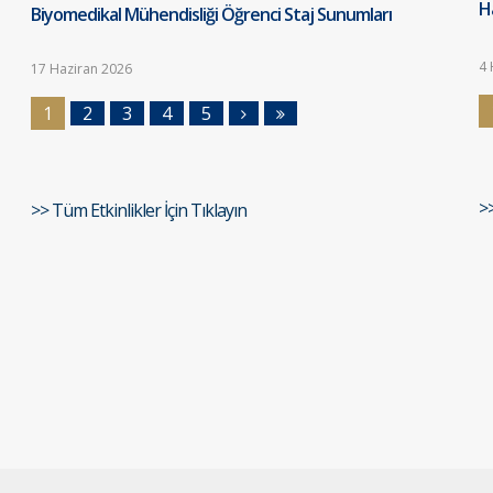
Ha
Biyomedikal Mühendisliği Öğrenci Staj Sunumları
4 
17 Haziran 2026
1
2
3
4
5
>
>> Tüm Etkinlikler İçin Tıklayın