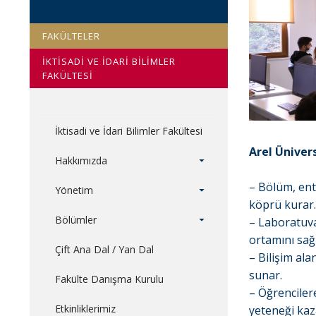
FAKÜLTELER
İKTİSADİ VE İDARİ BİLİMLER
FAKÜLTESİ
İktisadi ve İdari Bilimler Fakültesi
Arel Ünivers
Hakkımızda
– Bölüm, ent
Yönetim
köprü kurar
Bölümler
– Laboratuvar
ortamını sağ
Çift Ana Dal / Yan Dal
– Bilişim al
sunar.
Fakülte Danışma Kurulu
– Öğrenciler
Etkinliklerimiz
yeteneği kaz