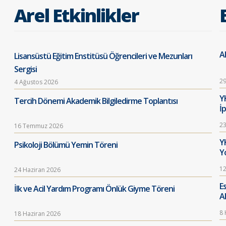
Arel Etkinlikler
Al
Lisansüstü Eğitim Enstitüsü Öğrencileri ve Mezunları
Sergisi
29
4 Ağustos 2026
Y
Tercih Dönemi Akademik Bilgiledirme Toplantısı
İ
23
16 Temmuz 2026
Y
Psikoloji Bölümü Yemin Töreni
Y
12
24 Haziran 2026
E
İlk ve Acil Yardım Programı Önlük Giyme Töreni
A
8 
18 Haziran 2026