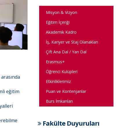
Misyon & Vizyon
Eğitim İçeriği
Akademik Kadro
İş, Kariyer ve Staj Olanakları
Çift Ana Dal / Yan Dal
Erasmus+
Öğrenci Kulüpleri
ı arasında
Etkinliklerimiz
mli eğitim
Puan ve Kontenjanlar
Burs İmkanları
yalleri
verebilme
Fakülte Duyuruları