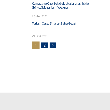
Kamuda ve Özel Sektörde Uluslararası İlişkiler
(Türkçe) Mezunları – Webinar
9 Şubat 2026
Turkish Cargo Smartıst Saha Gezisi
29 Ocak 2026
1
2