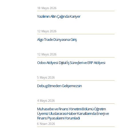
18 Mayıs 2026
Yazılımın Altın Çağında Kariyer
12 Mayıs 2026
Algo Trade Dünyasına Giriş
12 Mayıs 2026
Odoo Atölyesi: Dijital İş Süreçleri ve ERP Atölyesi
5 Mayıs 2026
Debug Etmeden Gelişemezsin
4 Mayıs 2026
Muhasebe ve Finans Yönetimi Bölümü Öğretim
Üyemiz Uluslararası Haber Kanallarında Enerji ve
Finans Piyasalarını Yorumladı
6 Nisan 2026