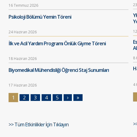
23
16 Temmuz 2026
Y
Psikoloji Bölümü Yemin Töreni
Y
12
24 Haziran 2026
E
İlk ve Acil Yardım Programı Önlük Giyme Töreni
A
8 
18 Haziran 2026
Ha
Biyomedikal Mühendisliği Öğrenci Staj Sunumları
4 
17 Haziran 2026
1
2
3
4
5
>
>> Tüm Etkinlikler İçin Tıklayın