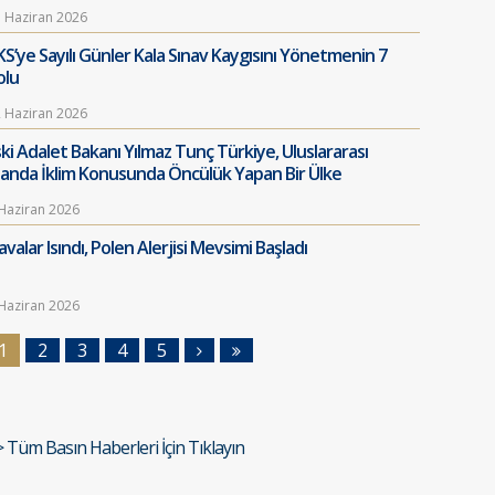
 Haziran 2026
KS’ye Sayılı Günler Kala Sınav Kaygısını Yönetmenin 7
olu
 Haziran 2026
ski Adalet Bakanı Yılmaz Tunç Türkiye, Uluslararası
landa İklim Konusunda Öncülük Yapan Bir Ülke
Haziran 2026
valar Isındı, Polen Alerjisi Mevsimi Başladı
Haziran 2026
1
2
3
4
5
> Tüm Basın Haberleri İçin Tıklayın