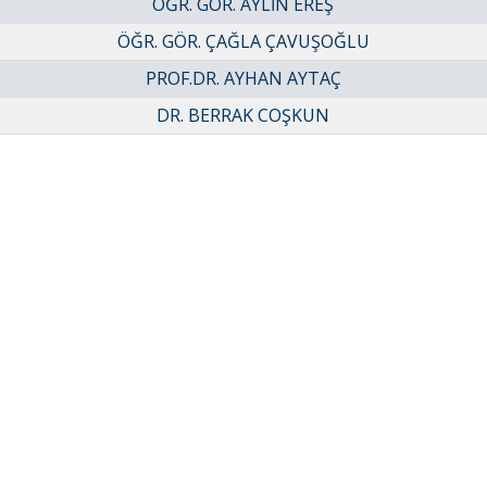
ÖĞR. GÖR. AYLİN EREŞ
ÖĞR. GÖR. ÇAĞLA ÇAVUŞOĞLU
PROF.DR. AYHAN AYTAÇ
DR. BERRAK COŞKUN