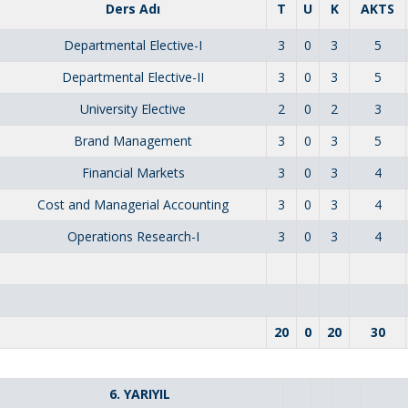
Ders Adı
T
U
K
AKTS
Departmental Elective-I
3
0
3
5
Departmental Elective-II
3
0
3
5
University Elective
2
0
2
3
Brand Management
3
0
3
5
Financial Markets
3
0
3
4
Cost and Managerial Accounting
3
0
3
4
Operations Research-I
3
0
3
4
20
0
20
30
6. YARIYIL