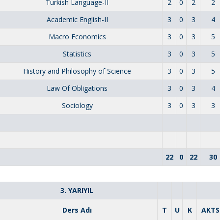
Turkish Language-II
2
0
2
2
Academic English-II
3
0
3
4
Macro Economics
3
0
3
5
Statistics
3
0
3
5
History and Philosophy of Science
3
0
3
5
Law Of Obligations
3
0
3
4
Sociology
3
0
3
3
22
0
22
30
3. YARIYIL
Ders Adı
T
U
K
AKTS