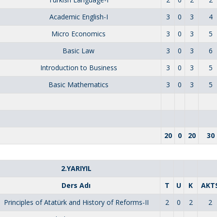
Academic English-I
3
0
3
4
Micro Economics
3
0
3
5
Basic Law
3
0
3
6
Introduction to Business
3
0
3
5
Basic Mathematics
3
0
3
5
20
0
20
30
2.YARIYIL
Ders Adı
T
U
K
AKT
Principles of Atatürk and History of Reforms-II
2
0
2
2