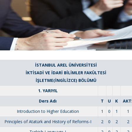
İSTANBUL AREL ÜNİVERSİTESİ
İKTİSADİ VE İDARİ BİLİMLER FAKÜLTESİ
İŞLETME(İNGİLİZCE) BÖLÜMÜ
1. YARIYIL
Ders Adı
T
U
K
AKT
Introduction to Higher Education
1
0
1
1
Principles of Atatürk and History of Reforms-I
2
0
2
2
Turkish Language-I
2
0
2
2