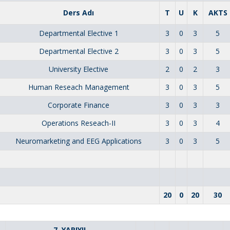
Ders Adı
T
U
K
AKTS
Departmental Elective 1
3
0
3
5
Departmental Elective 2
3
0
3
5
University Elective
2
0
2
3
Human Reseach Management
3
0
3
5
Corporate Finance
3
0
3
3
Operations Reseach-II
3
0
3
4
Neuromarketing and EEG Applications
3
0
3
5
20
0
20
30
7. YARIYIL