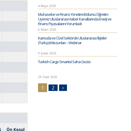
4 Mayıs 2026
Muhasebe ve Finans Yönetimi Bölümü Öğretim
Üyemiz Uluslararası Haber Kanallarında Enerji ve
Finans Piyasalarını Yorumladı
6 Nisan 2026
Kamuda ve Özel Sektörde Uluslararası İlişkiler
(Türkçe) Mezunları – Webinar
9 Şubat 2026
Turkish Cargo Smartıst Saha Gezisi
29 Ocak 2026
1
2
S
Ön Koşul