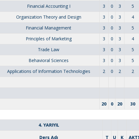
Financial Accounting I
3
0
3
5
Organization Theory and Design
3
0
3
4
Financial Management
3
0
3
5
Principles of Marketing
3
0
3
4
Trade Law
3
0
3
5
Behavioral Sciences
3
0
3
5
Applications of Information Technologies
2
0
2
2
20
0
20
30
4. YARIYIL
Ders Adı
T
U
K
AKT