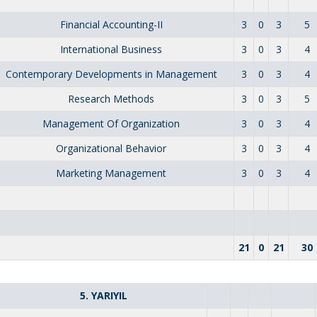
Financial Accounting-II
3
0
3
5
International Business
3
0
3
4
Contemporary Developments in Management
3
0
3
4
Research Methods
3
0
3
5
Management Of Organization
3
0
3
4
Organizational Behavior
3
0
3
4
Marketing Management
3
0
3
4
21
0
21
30
5. YARIYIL