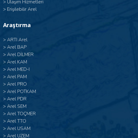
>
Ulaşım Hizmetleri
>
Erişilebilir Arel
Araştırma
>
ARTI Arel
>
Arel BAP
>
Arel DİLMER
>
Arel KAM
>
Arel MED-I
>
Arel PAM
>
Arel PRO
>
Arel POTKAM
>
Arel PDR
>
Arel SEM
>
Arel TOÇMER
>
Arel TTO
>
Arel USAM
>
Arel UZEM