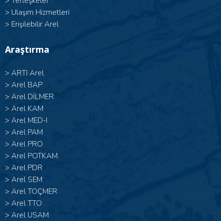
>
Yerleşkeler
>
Ulaşım Hizmetleri
>
Erişilebilir Arel
Araştırma
>
ARTI Arel
>
Arel BAP
>
Arel DİLMER
>
Arel KAM
>
Arel MED-I
>
Arel PAM
>
Arel PRO
>
Arel POTKAM
>
Arel PDR
>
Arel SEM
>
Arel TOÇMER
>
Arel TTO
>
Arel USAM