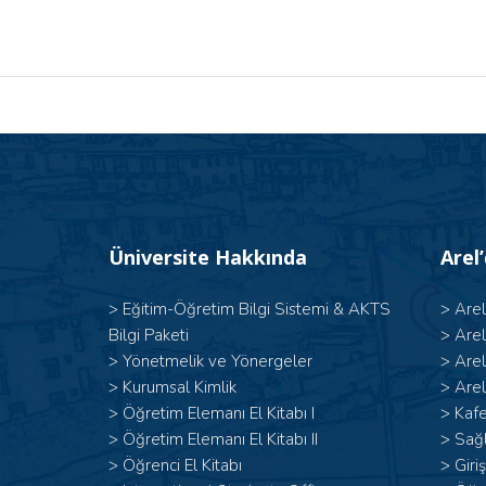
Üniversite Hakkında
Arel
>
Eğitim-Öğretim Bilgi Sistemi & AKTS
>
Are
Bilgi Paketi
>
Are
>
Yönetmelik ve Yönergeler
>
Are
>
Kurumsal Kimlik
>
Arel
> Öğretim Elemanı El Kitabı I
>
Kafe
>
Öğretim Elemanı El Kitabı II
>
Sağl
>
Öğrenci El Kitabı
>
Giri