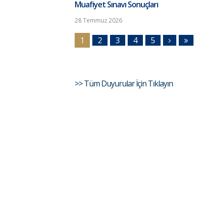
Muafiyet Sınavı Sonuçları
28 Temmuz 2026
1
2
3
4
5
>> Tüm Duyurular İçin Tıklayın