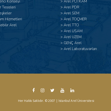
enci Konseyi
>
Arel POTKAM
 Tesisleri
>
Arel PDR
eşkeler
>
Arel SEM
ım Hizmetleri
>
Arel TOÇMER
lebilir Arel
>
Arel TTO
>
Arel USAM
>
Arel UZEM
>
GENÇ Arel
>
Arel Laboratuvarları
Her Hakkı Saklıdır. © 2007 | İstanbul Arel Üniversitesi