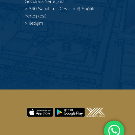
Gözükara Yerleşkesi)
>
360 Sanal Tur (Cevizlibağ Sağlık
Yerleşkesi)
>
İletişim