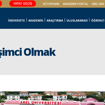
KÜTÜPHANE
AKADEMİK PORTAL
AREL SEM
ÜNİVERSİTE
AKADEMİK
ARAŞTIRMA
ULUSLARARASI
ÖĞRENCİ
şimci Olmak