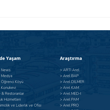
’de Yaşam
Araştırma
l News
>
ARTI Arel
l Medya
>
Arel BAP
l Öğrenci Köyü
>
Arel DİLMER
 Konukevi
>
Arel KAM
 & Restoranlar
>
Arel MED-I
ık Hizmetleri
>
Arel PAM
şimcilik ve Liderlik ve Ofisi
>
Arel PRO