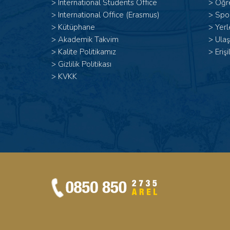
>
International Students Office
>
Öğr
>
International Office (Erasmus)
>
Spor
>
Kütüphane
>
Yerl
>
Akademik Takvim
>
Ulaş
>
Kalite Politikamız
>
Erişi
>
Gizlilik Politikası
>
KVKK