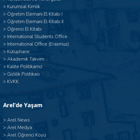
>
Kurumsal Kimlik
> Öğretim Elemanı El Kitabı I
>
Öğretim Elemanı El Kitabı II
>
Öğrenci El Kitabı
>
International Students Office
>
International Office (Erasmus)
>
Kütüphane
>
Akademik Takvim
>
Kalite Politikamız
>
Gizlilik Politikası
>
KVKK
Arel’de Yaşam
>
Arel News
>
Arel Medya
>
Arel Öğrenci Köyü