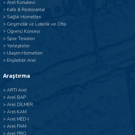
>
Arel Konukevi
>
Kafe & Restoranlar
>
Sağlık Hizmetleri
>
Girişimcilik ve Liderlik ve Ofisi
>
Öğrenci Konseyi
>
Spor Tesisleri
>
Yerleşkeler
>
Ulaşım Hizmetleri
>
Erişilebilir Arel
Araştırma
>
ARTI Arel
>
Arel BAP
>
Arel DİLMER
>
Arel KAM
>
Arel MED-I
>
Arel PAM
>
Arel PRO