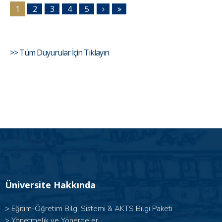
1
2
3
4
5
>> Tüm Duyurular İçin Tıklayın
Üniversite Hakkında
>
Eğitim-Öğretim Bilgi Sistemi & AKTS Bilgi Paketi
>
Yönetmelik ve Yönergeler