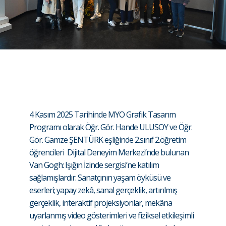
4 Kasım 2025 Tarihinde MYO Grafik Tasarım
Programı olarak Öğr. Gör. Hande ULUSOY ve Öğr.
Gör. Gamze ŞENTÜRK eşliğinde 2.sınıf 2.öğretim
öğrencileri Dijital Deneyim Merkezi’nde bulunan
Van Gogh: Işığın İzinde sergisi’ne katılım
sağlamışlardır. Sanatçının yaşam öyküsü ve
eserleri; yapay zekâ, sanal gerçeklik, artırılmış
gerçeklik, interaktif projeksiyonlar, mekâna
uyarlanmış video gösterimleri ve fiziksel etkileşimli