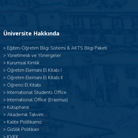
Üniversite Hakkında
>
Eğitim-Öğretim Bilgi Sistemi & AKTS Bilgi Paketi
>
Yönetmelik ve Yönergeler
>
Kurumsal Kimlik
> Öğretim Elemanı El Kitabı I
>
Öğretim Elemanı El Kitabı II
>
Öğrenci El Kitabı
>
International Students Office
>
International Office (Erasmus)
>
Kütüphane
>
Akademik Takvim
>
Kalite Politikamız
>
Gizlilik Politikası
>
KVKK