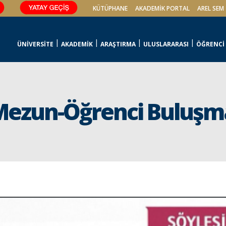
KÜTÜPHANE
AKADEMİK PORTAL
AREL SEM
ÜNİVERSİTE
AKADEMİK
ARAŞTIRMA
ULUSLARARASI
ÖĞRENCİ
 Mezun-Öğrenci Buluşm