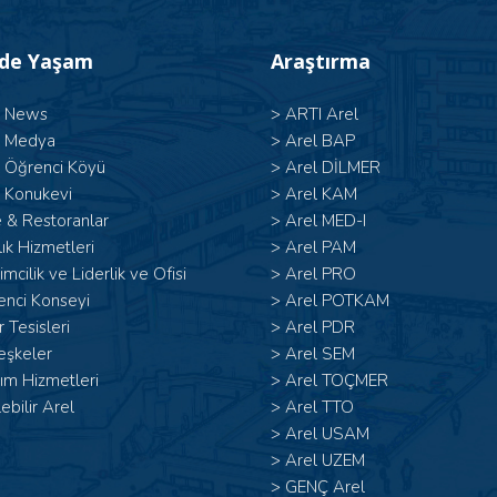
’de Yaşam
Araştırma
l News
>
ARTI Arel
l Medya
>
Arel BAP
l Öğrenci Köyü
>
Arel DİLMER
 Konukevi
>
Arel KAM
 & Restoranlar
>
Arel MED-I
ık Hizmetleri
>
Arel PAM
şimcilik ve Liderlik ve Ofisi
>
Arel PRO
enci Konseyi
>
Arel POTKAM
 Tesisleri
>
Arel PDR
eşkeler
>
Arel SEM
ım Hizmetleri
>
Arel TOÇMER
lebilir Arel
>
Arel TTO
>
Arel USAM
>
Arel UZEM
>
GENÇ Arel