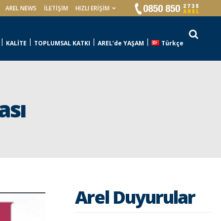
AREL NEWS
İLETIŞIM
HIZLI ERİŞİM
KALİTE
TOPLUMSAL KATKI
AREL’de YAŞAM
Türkçe
ası
Arel Duyurular