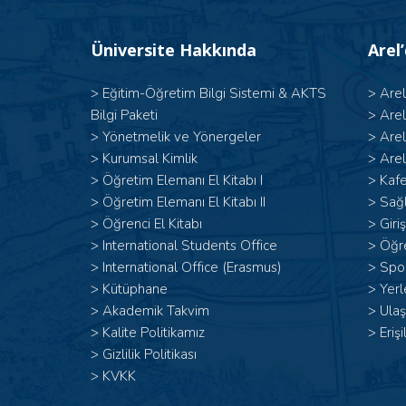
Üniversite Hakkında
Arel
>
Eğitim-Öğretim Bilgi Sistemi & AKTS
>
Are
Bilgi Paketi
>
Are
>
Yönetmelik ve Yönergeler
>
Are
>
Kurumsal Kimlik
>
Arel
> Öğretim Elemanı El Kitabı I
>
Kafe
>
Öğretim Elemanı El Kitabı II
>
Sağl
>
Öğrenci El Kitabı
>
Giri
>
International Students Office
>
Öğr
>
International Office (Erasmus)
>
Spor
>
Kütüphane
>
Yerl
>
Akademik Takvim
>
Ulaş
>
Kalite Politikamız
>
Erişi
>
Gizlilik Politikası
>
KVKK