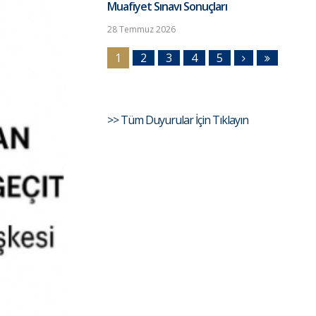
Muafiyet Sınavı Sonuçları
28 Temmuz 2026
1
2
3
4
5
>> Tüm Duyurular İçin Tıklayın