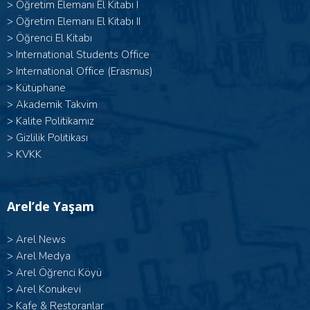
> Öğretim Elemanı El Kitabı I
>
Öğretim Elemanı El Kitabı II
>
Öğrenci El Kitabı
>
International Students Office
>
International Office (Erasmus)
>
Kütüphane
>
Akademik Takvim
>
Kalite Politikamız
>
Gizlilik Politikası
>
KVKK
Arel’de Yaşam
>
Arel News
>
Arel Medya
>
Arel Öğrenci Köyü
>
Arel Konukevi
>
Kafe & Restoranlar