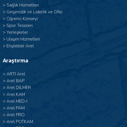
>
Sağlık Hizmetleri
>
Girişimcilik ve Liderlik ve Ofisi
>
Öğrenci Konseyi
>
Spor Tesisleri
>
Yerleşkeler
>
Ulaşım Hizmetleri
>
Erişilebilir Arel
Araştırma
>
ARTI Arel
>
Arel BAP
>
Arel DİLMER
>
Arel KAM
>
Arel MED-I
>
Arel PAM
>
Arel PRO
>
Arel POTKAM