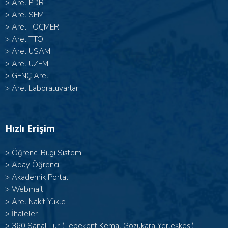
>
Arel PDR
>
Arel SEM
>
Arel TOÇMER
>
Arel TTO
>
Arel USAM
>
Arel UZEM
>
GENÇ Arel
>
Arel Laboratuvarları
Hızlı Erişim
>
Öğrenci Bilgi Sistemi
>
Aday Öğrenci
>
Akademik Portal
>
Webmail
>
Arel Nakit Yükle
>
İhaleler
>
360 Sanal Tur (Tepekent Kemal Gözükara Yerleşkesi)