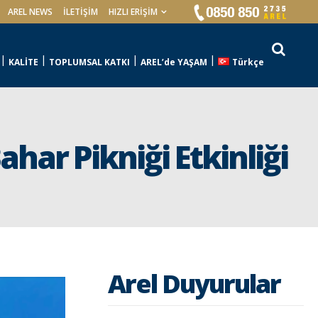
AREL NEWS
İLETIŞIM
HIZLI ERİŞİM
KALİTE
TOPLUMSAL KATKI
AREL’de YAŞAM
Türkçe
har Pikniği Etkinliği
Arel Duyurular