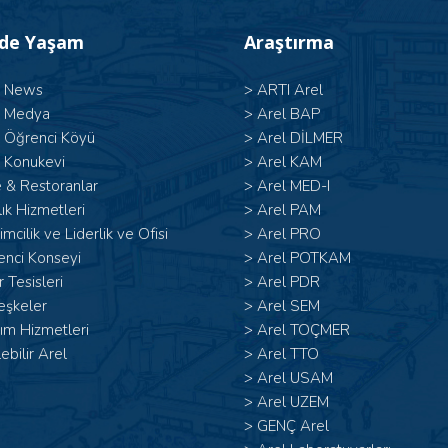
’de Yaşam
Araştırma
l News
>
ARTI Arel
l Medya
>
Arel BAP
l Öğrenci Köyü
>
Arel DİLMER
 Konukevi
>
Arel KAM
 & Restoranlar
>
Arel MED-I
ık Hizmetleri
>
Arel PAM
şimcilik ve Liderlik ve Ofisi
>
Arel PRO
enci Konseyi
>
Arel POTKAM
 Tesisleri
>
Arel PDR
eşkeler
>
Arel SEM
ım Hizmetleri
>
Arel TOÇMER
lebilir Arel
>
Arel TTO
>
Arel USAM
>
Arel UZEM
>
GENÇ Arel