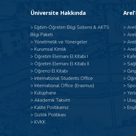
Üniversite Hakkında
Arel
>
Eğitim-Öğretim Bilgi Sistemi & AKTS
>
Are
Bilgi Paketi
>
Are
>
Yönetmelik ve Yönergeler
>
Are
>
Kurumsal Kimlik
>
Arel
> Öğretim Elemanı El Kitabı I
>
Kafe
>
Öğretim Elemanı El Kitabı II
>
Sağl
>
Öğrenci El Kitabı
>
Giri
>
International Students Office
>
Öğr
>
International Office (Erasmus)
>
Spor
>
Kütüphane
>
Yerl
>
Akademik Takvim
>
Ulaş
>
Kalite Politikamız
>
Erişi
>
Gizlilik Politikası
>
KVKK