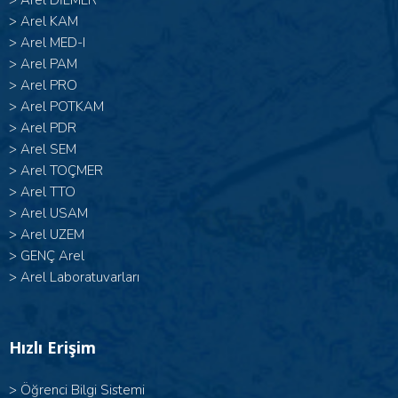
>
Arel DİLMER
>
Arel KAM
>
Arel MED-I
>
Arel PAM
>
Arel PRO
>
Arel POTKAM
>
Arel PDR
>
Arel SEM
>
Arel TOÇMER
>
Arel TTO
>
Arel USAM
>
Arel UZEM
>
GENÇ Arel
>
Arel Laboratuvarları
Hızlı Erişim
>
Öğrenci Bilgi Sistemi