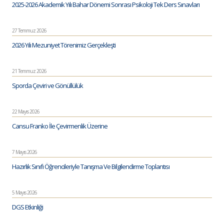
2025-2026 Akademik Yılı Bahar Dönemi Sonrası Psikoloji Tek Ders Sınavları
27 Temmuz 2026
2026 Yılı Mezuniyet Törenimiz Gerçekleşti
21 Temmuz 2026
Sporda Çeviri ve Gönüllülük
22 Mayıs 2026
Cansu Franko İle Çevirmenlik Üzerine
7 Mayıs 2026
Hazırlık Sınıfı Öğrencileriyle Tanışma Ve Bilgilendirme Toplantısı
5 Mayıs 2026
DGS Etkinliği