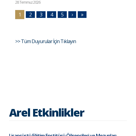
28 Temmuz 2026
1
2
3
4
5
>> Tüm Duyurular İçin Tıklayın
Arel Etkinlikler
Lisansüstü Eğitim Enstitüsü Öğrencileri ve Mezunları