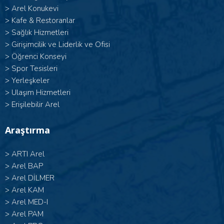
>
Arel Konukevi
>
Kafe & Restoranlar
>
Sağlık Hizmetleri
>
Girişimcilik ve Liderlik ve Ofisi
>
Öğrenci Konseyi
>
Spor Tesisleri
>
Yerleşkeler
>
Ulaşım Hizmetleri
>
Erişilebilir Arel
Araştırma
>
ARTI Arel
>
Arel BAP
>
Arel DİLMER
>
Arel KAM
>
Arel MED-I
>
Arel PAM