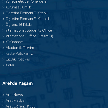
>
Yönetmelik ve Yönergeler
>
Kurumsal Kimlik
> Öğretim Elemanı El Kitabı I
>
Öğretim Elemanı El Kitabı II
>
Öğrenci El Kitabı
>
International Students Office
>
International Office (Erasmus)
>
Kütüphane
>
Akademik Takvim
>
Kalite Politikamız
>
Gizlilik Politikası
>
KVKK
Arel’de Yaşam
>
Arel News
>
Arel Medya
>
Arel Öğrenci Köyü