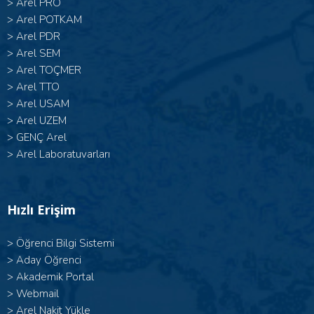
>
Arel PRO
>
Arel POTKAM
>
Arel PDR
>
Arel SEM
>
Arel TOÇMER
>
Arel TTO
>
Arel USAM
>
Arel UZEM
>
GENÇ Arel
>
Arel Laboratuvarları
Hızlı Erişim
>
Öğrenci Bilgi Sistemi
>
Aday Öğrenci
>
Akademik Portal
>
Webmail
>
Arel Nakit Yükle