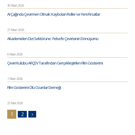
30 Nisan 2026
AI Çağında Çevirmen Olmak: Kaybolan Roller ve Yeni Fırsatlar
27 Nisan 2026
Akademiden Dizi Sektörüne : Felsefe Çevirisinin Dönüşümü
6 Nisan 2026
Çeviri Kulübü ARÇEV Tarafından Gerçekleştirilen Film Gösterimi
1 Nisan 2026
Film Gösterimi Ölü Ozanlar Derneği
25 Mart 2026
1
2