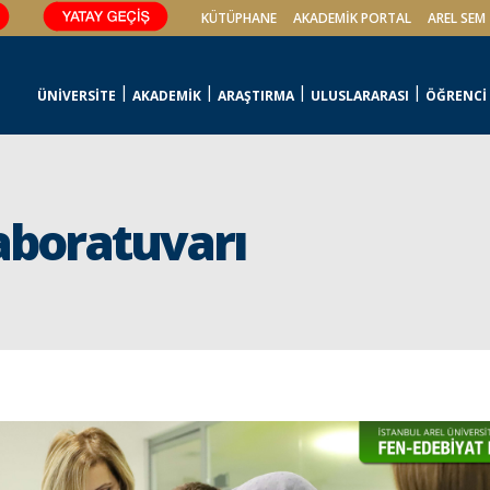
KÜTÜPHANE
AKADEMİK PORTAL
AREL SEM
ÜNİVERSİTE
AKADEMİK
ARAŞTIRMA
ULUSLARARASI
ÖĞRENCİ
aboratuvarı