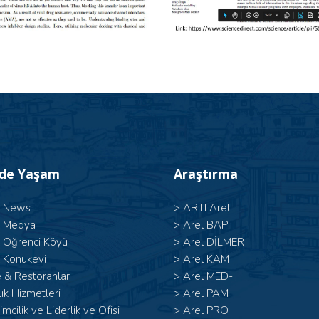
’de Yaşam
Araştırma
l News
>
ARTI Arel
l Medya
>
Arel BAP
l Öğrenci Köyü
>
Arel DİLMER
 Konukevi
>
Arel KAM
 & Restoranlar
>
Arel MED-I
ık Hizmetleri
>
Arel PAM
şimcilik ve Liderlik ve Ofisi
>
Arel PRO