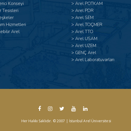
enci Konseyi
>
Arel POTKAM
 Tesisleri
>
Arel PDR
eşkeler
>
Arel SEM
ım Hizmetleri
>
Arel TOÇMER
lebilir Arel
>
Arel TTO
>
Arel USAM
>
Arel UZEM
>
GENÇ Arel
>
Arel Laboratuvarları
Her Hakkı Saklıdır. © 2007 | İstanbul Arel Üniversitesi