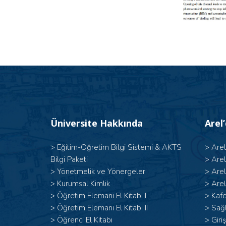
Üniversite Hakkında
Arel
>
Eğitim-Öğretim Bilgi Sistemi & AKTS
>
Are
Bilgi Paketi
>
Are
>
Yönetmelik ve Yönergeler
>
Are
>
Kurumsal Kimlik
>
Arel
> Öğretim Elemanı El Kitabı I
>
Kafe
>
Öğretim Elemanı El Kitabı II
>
Sağl
>
Öğrenci El Kitabı
>
Giri