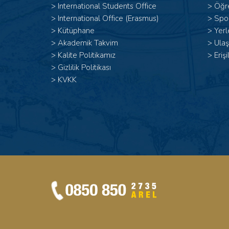
>
International Students Office
>
Öğr
>
International Office (Erasmus)
>
Spor
>
Kütüphane
>
Yerl
>
Akademik Takvim
>
Ulaş
>
Kalite Politikamız
>
Erişi
>
Gizlilik Politikası
>
KVKK