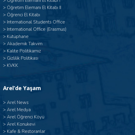
> Öğretim Elemanı El Kitabı I
>
Öğretim Elemanı El Kitabı II
>
Öğrenci El Kitabı
>
International Students Office
>
International Office (Erasmus)
>
Kütüphane
>
Akademik Takvim
>
Kalite Politikamız
>
Gizlilik Politikası
>
KVKK
Arel’de Yaşam
>
Arel News
>
Arel Medya
>
Arel Öğrenci Köyü
>
Arel Konukevi
>
Kafe & Restoranlar