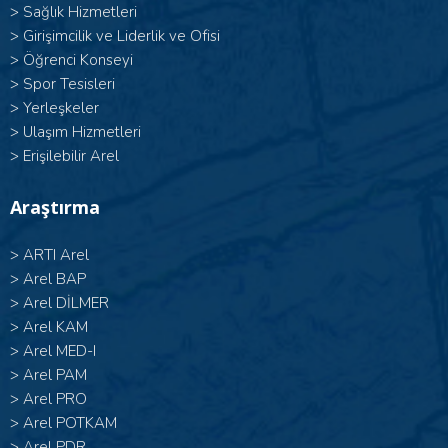
>
Sağlık Hizmetleri
>
Girişimcilik ve Liderlik ve Ofisi
>
Öğrenci Konseyi
>
Spor Tesisleri
>
Yerleşkeler
>
Ulaşım Hizmetleri
>
Erişilebilir Arel
Araştırma
>
ARTI Arel
>
Arel BAP
>
Arel DİLMER
>
Arel KAM
>
Arel MED-I
>
Arel PAM
>
Arel PRO
>
Arel POTKAM
>
Arel PDR